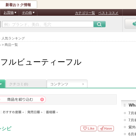
新着おトク情報
お買物
その他
カテゴリ一覧
ベストコスメ
・人気ランキング
ル
>
商品一覧
ーフルビューティーフル
クチコミ
コンテンツ
(0)
Wha
7月
7月
紫外
レシピ
Like
Have
6月