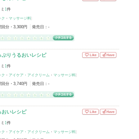
コミ
1
件
ック
・
マッサージ料
]
2回分・3,300円
発売日：
-
っぷりうるおいレシピ
Like
Have
コミ
1
件
ック
・
アイケア・アイクリーム
・
マッサージ料
]
2回分・3,740円
発売日：
-
るおいレシピ
Like
Have
コミ
1
件
ック
・
アイケア・アイクリーム
・
マッサージ料
]