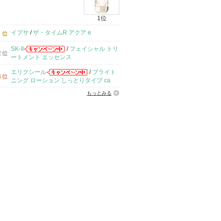
1位
イプサ
/
ザ・タイムR アクア e
SK-II
/
フェイシャル トリ
ートメント エッセンス
エリクシール
/
ブライト
ニング ローション しっとりタイプ ca
もっとみる