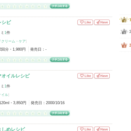
レシピ
Like
Have
コミ
1
件
ドクリーム・ケア
]
2回分・1,980円
発売日：
-
マオイルレシピ
Like
Have
コミ
1
件
オイル
]
120ml・3,850円
発売日：
2000/10/16
きしめレシピ
Like
Have