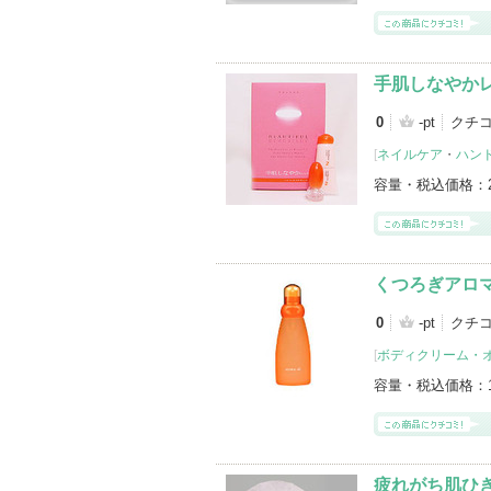
手肌しなやか
0
-pt
クチ
[
ネイルケア
・
ハン
容量・税込価格：
くつろぎアロ
0
-pt
クチ
[
ボディクリーム・
容量・税込価格：
疲れがち肌ひ