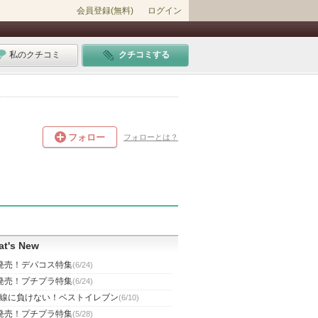
会員登録(無料)
ログイン
私のクチコミ
クチコミする
フォロー
フォローとは？
t's New
発売！デパコス特集
(6/24)
発売！プチプラ特集
(6/24)
線に負けない！ベストイレブン
(6/10)
発売！プチプラ特集
(5/28)