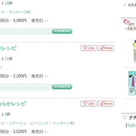
コミ
19
件
6月
ック
・
マッサージ料
]
2回分・3,080円
発売日：
-
【毎月
りレシピ
Like
Have
コミ
11
件
ア
]
2回分・2,200円
発売日：
-
めらかレシピ
Like
Have
コミ
4
件
ク
ック
・
ゴマージュ・ピーリング
・
マッサージ料
]
【
化粧
2回分・3,520円
発売日：
-