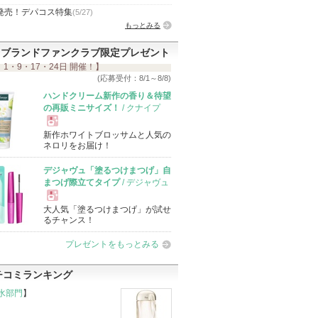
発売！デパコス特集
(5/27)
もっとみる
ブランドファンクラブ限定プレゼント
 1・9・17・24日 開催！】
(応募受付：8/1～8/8)
ハンドクリーム新作の香り＆待望
の再販ミニサイズ！
/ クナイプ
新作ホワイトブロッサムと人気の
現
ネロリをお届け！
デジャヴュ「塗るつけまつげ」自
品
まつげ際立てタイプ
/ デジャヴュ
大人気「塗るつけまつげ」が試せ
現
るチャンス！
プレゼントをもっとみる
品
チコミランキング
水部門
】