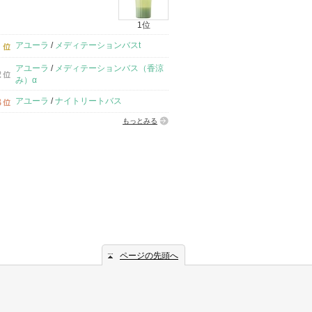
1位
アユーラ
/
メディテーションバスt
アユーラ
/
メディテーションバス（香涼
み）α
アユーラ
/
ナイトリートバス
もっとみる
ページの先頭へ