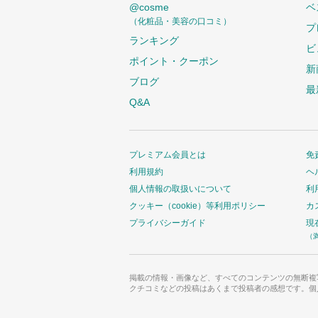
@cosme
ベ
（化粧品・美容の口コミ）
プ
ランキング
ビ
ポイント・クーポン
新
ブログ
最
Q&A
プレミアム会員とは
免
利用規約
ヘ
個人情報の取扱いについて
利
クッキー（cookie）等利用ポリシー
カ
プライバシーガイド
現
（
掲載の情報・画像など、すべてのコンテンツの無断複
クチコミなどの投稿はあくまで投稿者の感想です。個