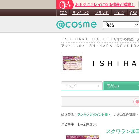
おトクにキレイになる情報が満載！
TOP
ランキング
ブランド
ブログ
Q&A
ＩＳＨＩＨＡＲＡ．ＣＯ．ＬＴＤ おすすめ商品・
アットコスメ
>
ＩＳＨＩＨＡＲＡ．ＣＯ．ＬＴＤ
ＩＳＨＩＨＡ
トップ
商品
(2)
全2件中
1～2
件表示
スクワラン加