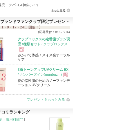
発売！デパコス特集
(5/27)
もっとみる
ブランドファンクラブ限定プレゼント
 1・9・17・24日 開催！】
(応募受付：8/9～8/16)
クラプロックスの定番歯ブラシ現
品3種類セット
/ クラプロックス
みがいて体感！スイス発オーラル
現
ケア
3番トーンアップUVクリーム EX
品
/ ナンバーズイン(numbuzin)
夏の脂性肌のためのノーファンデ
現
ーションUVクリーム
品
プレゼントをもっとみる
チコミランキング
剤・浴用料部門
】