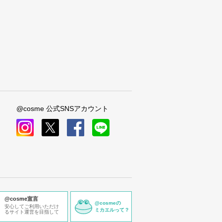
@cosme 公式SNSアカウント
instagram
x
facebook
line
@cosme宣言
@cosmeの
安心してご利用いただけ
ミカエルって？
るサイト運営を目指して