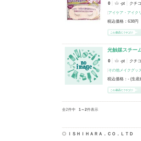
0
-pt
クチ
[
アイケア・アイク
税込価格：
638円
光触媒スチー
0
-pt
クチ
[
その他メイクグッ
税込価格：
- (生
全2件中
1～2
件表示
ＩＳＨＩＨＡＲＡ．ＣＯ．ＬＴＤ