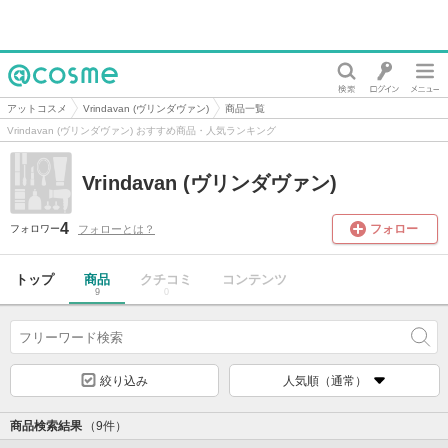
@cosme
アットコスメ
Vrindavan (ヴリンダヴァン)
商品一覧
Vrindavan (ヴリンダヴァン) おすすめ商品・人気ランキング
Vrindavan (ヴリンダヴァン)
4
フォロー
フォローとは？
フォロワー
トップ
商品
クチコミ
コンテンツ
9
0
絞り込み
人気順（通常）
商品検索結果
（9件）