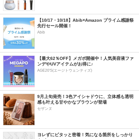
【10/17・10/18】Abib×Amazon プライム感謝祭
先行セール開催！
Abib
【最大62％OFF】メガポ開催中！人気美容液ファ
ンデやUVアイテムがお得に♪
AGE20'S(エージトウェンティズ)
9月上旬発売！3色アイシャドウに、立体感も透明
感も叶える甘やかなブラウンが登場
ヨレずにピタッと密着！気になる箇所をしっかり