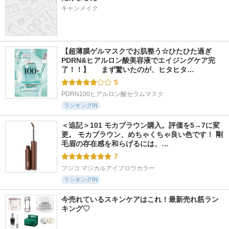
キャンメイク
【超薄膜ゲルマスクでお肌整う☆ひたひた過ぎ
PDRN&ヒアルロン酸美容液でエイジングケア完
了！！】  　まず驚いたのが、ヒタヒタ…
5
PDRN100ヒアルロン酸セラムマスク
ランキングIN
＜追記＞101 モカブラウン購入。評価を5→7に変
更。 モカブラウン、めちゃくちゃ良い色です！ 剛
毛眉の存在感を和らげるには、…
7
フジコ マジカルアイブロウカラー
ランキングIN
今売れているスキンケアはこれ！最新売れ筋ラン
キング♡