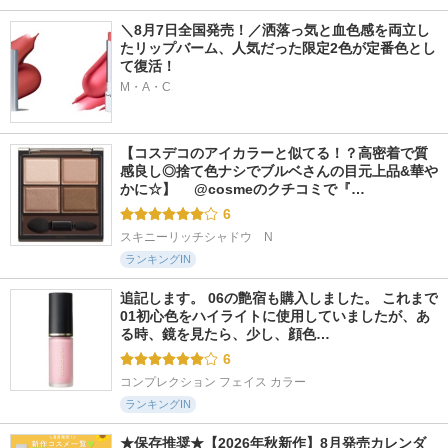
＼8月7日全国発売！／洒落っ気と血色感を両立し
たリップバーム、人気だった限定2色が定番色とし
て復活！
M・A・C
【コスデコのアイカラーと似てる！？高密着で質
感良し◎捨て色ナシでブルベさんの目元上品&華や
かに☆】 　@cosmeのクチコミで『…
6
スキニーリッチシャドウ　N
ランキングIN
追記します。 06の艶宿も購入しました。 これまで
01初心色をハイライトに使用していましたが、あ
る時、鏡を見たら、少し、顔色…
6
コンプレクション フェイス カラー
ランキングIN
★保存推奨★【2026年秋新作】8月発売カレンダ