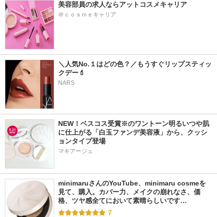
美容部員の求人ならアットコスメキャリア
＠ｃｏｓｍｅキャリア
＼人気No.１はどの色？／もうすぐリップスティッ
クデー💄
NARS
NEW！ベスコス受賞※のワントーン明るいつや肌
に仕上がる「白玉ファンデ美容液」から、クッシ
ョンタイプ登場
マキアージュ
minimaruさんのYouTube、minimaru cosmeを
見て、購入。カバー力、メイクの崩れなさ、価
格、ツヤ感全てにおいて素晴らしいです…
7