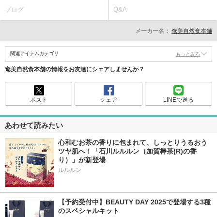
ブログ
Q&A
メーカー名：
奄美自然食本舗
関連アイテムカテゴリ
もっとみる
奄美自然食本舗の情報をお友達にシェアしませんか？
ポスト
シェア
LINEで送る
あわせて読みたい
心和むお茶の香りに包まれて、しっとりうるおう
ツヤ肌へ！「石川ルルルン（加賀棒茶(R)の香
り）」が新登場
【予約受付中】BEAUTY DAY 2025で登場する3種
のスペシャルキット