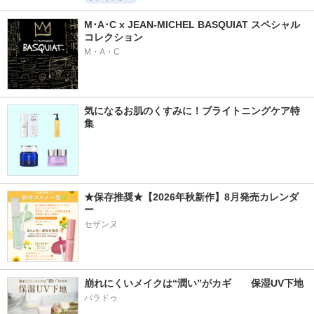
M･A･C x JEAN-MICHEL BASQUIAT スペシャル
コレクション
M・A・C
気になるお肌のくすみに！ブライトニングケア特
集
★保存推奨★【2026年秋新作】8月発売カレンダ
ー
セザンヌ
崩れにくいメイクは“潤い”がカギ　　保湿UV下地
パラドゥ