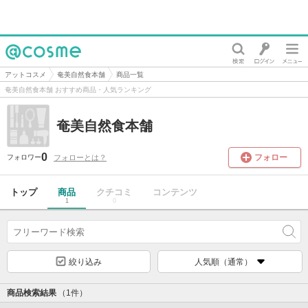
@cosme
アットコスメ
奄美自然食本舗
商品一覧
奄美自然食本舗 おすすめ商品・人気ランキング
奄美自然食本舗
0
フォロー
フォローとは？
フォロワー
トップ
商品
クチコミ
コンテンツ
1
0
絞り込み
人気順（通常）
商品検索結果
（1件）