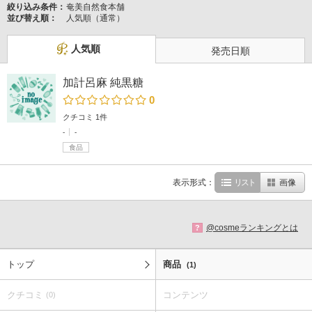
絞り込み条件：
奄美自然食本舗
並び替え順：
人気順（通常）
人気順
発売日順
加計呂麻 純黒糖
0
クチコミ 1件
-
-
食品
表示形式：
リスト
画像
@cosmeランキングとは
?
トップ
商品
(1)
クチコミ
コンテンツ
(0)