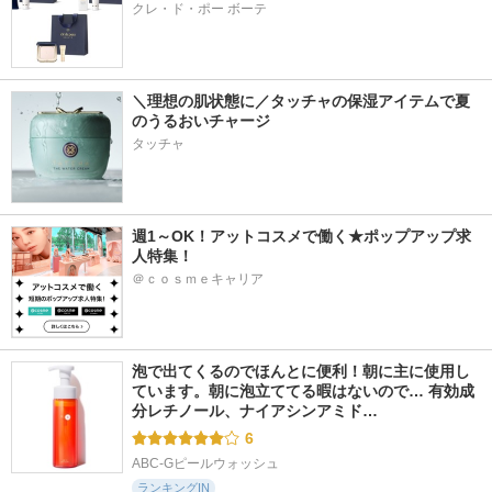
クレ・ド・ポー ボーテ
＼理想の肌状態に／タッチャの保湿アイテムで夏
のうるおいチャージ
タッチャ
週1～OK！アットコスメで働く★ポップアップ求
人特集！
＠ｃｏｓｍｅキャリア
泡で出てくるのでほんとに便利！朝に主に使用し
ています。朝に泡立ててる暇はないので… 有効成
分レチノール、ナイアシンアミド…
6
ABC-Gピールウォッシュ
ランキングIN