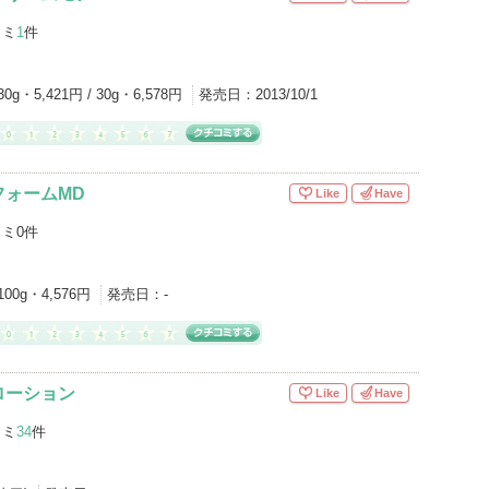
コミ
1
件
30g・5,421円 / 30g・6,578円
発売日：
2013/10/1
フォームMD
Like
Have
ミ0件
100g・4,576円
発売日：
-
ローション
Like
Have
コミ
34
件