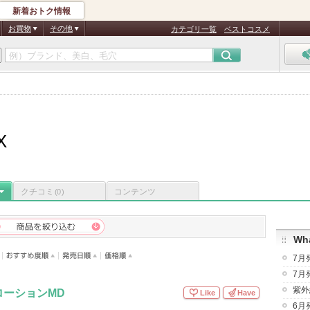
新着おトク情報
お買物
その他
カテゴリ一覧
ベストコスメ
X
クチコミ
コンテンツ
(0)
Wha
7月
7月
紫外
ローションMD
Like
Have
6月