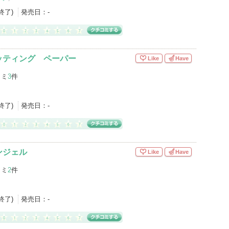
産終了)
発売日：
-
ッティング ペーパー
Like
Have
コミ
3
件
産終了)
発売日：
-
ンジェル
Like
Have
コミ
2
件
産終了)
発売日：
-