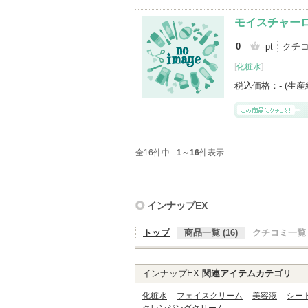
モイスチャー
0
-pt
クチ
[
化粧水
]
税込価格：
- (生
全16件中
1～16
件表示
インナップEX
トップ
商品一覧 (16)
クチコミ一覧 (
インナップEX
関連アイテムカテゴリ
化粧水
フェイスクリーム
美容液
シー