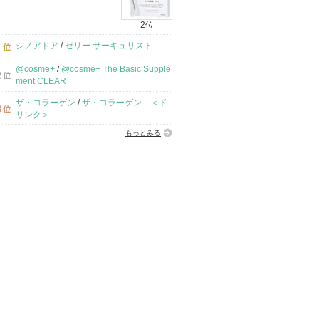
2位
シノアドア
/
ゼリー サーキュリスト
@cosme+
/
@cosme+ The Basic Supple
ment CLEAR
ザ・コラーゲン
/
ザ・コラーゲン ＜ド
リンク＞
もっとみる