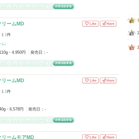
クリームMD
Like
Have
コミ
1
件
ーム
]
110g・4,950円
発売日：
-
クリームMD
Like
Have
コミ
1
件
40g・6,578円
発売日：
-
クリームモアMD
Like
Have