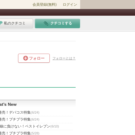
会員登録(無料)
ログイン
私のクチコミ
クチコミする
フォロー
フォローとは？
t's New
発売！デパコス特集
(6/24)
発売！プチプラ特集
(6/24)
線に負けない！ベストイレブン
(6/10)
発売！プチプラ特集
(5/28)