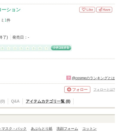
ローション
Like
Have
コミ
1
件
産終了)
発売日：
-
?
@cosmeのランキングとは
フォロー
フォローとは?
0)
Q&A
アイテムカテゴリ一覧 (8)
トマスク・パック
あぶらとり紙
洗顔フォーム
コットン