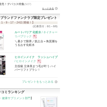
発売！デパコス特集
(5/27)
もっとみる
ブランドファンクラブ限定プレゼント
 1・9・17・24日 開催！】
(応募受付：8/1～8/8)
ルートバリア 化粧水
/ ネイチャー
リパブリック
＼暑さで限界／肌土台＝角質層を
現
うるおす化粧水
品
ヒロインメイク ラッシュハイプ
/ ヒロインメイク
主役級 立体美まつ毛が叶う ハイ
現
パーリフトブラシ！
品
プレゼントをもっとみる
チコミランキング
・健康サプリメント部門
】