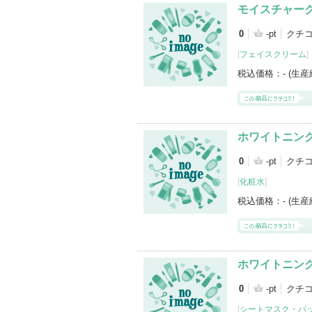
モイスチャー
0
-pt
クチ
[
フェイスクリーム
]
税込価格：
- (生
ホワイトニン
0
-pt
クチ
[
化粧水
]
税込価格：
- (生
ホワイトニン
0
-pt
クチ
[
シートマスク・パ