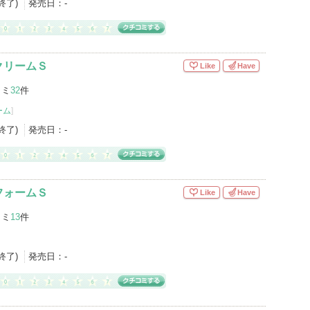
産終了)
発売日：
-
クリームＳ
Like
Have
コミ
32
件
ーム
]
産終了)
発売日：
-
フォームＳ
Like
Have
コミ
13
件
産終了)
発売日：
-