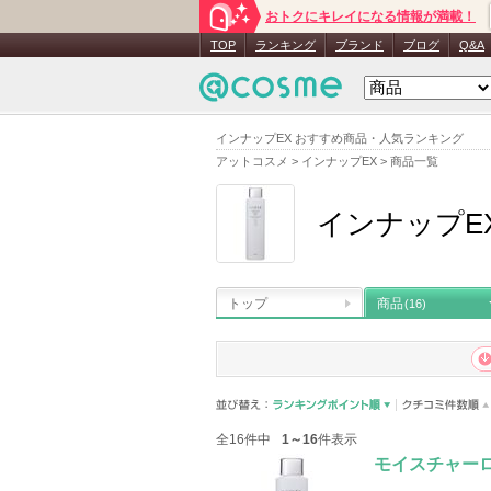
おトクにキレイになる情報が満載！
TOP
ランキング
ブランド
ブログ
Q&A
インナップEX おすすめ商品・人気ランキング
アットコスメ
>
インナップEX
>
商品一覧
インナップE
トップ
商品
(16)
全16件中
1～16
件表示
モイスチャー