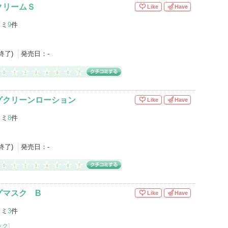
クリームＳ
Like
Have
コミ
9
件
産終了)
発売日：
-
グクリーンローション
Like
Have
コミ
8
件
産終了)
発売日：
-
グマスク B
Like
Have
コミ
3
件
ック
]