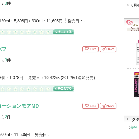
コミ
3
件
6月
120ml・5,808円 / 300ml・11,605円
発売日：
-
【毎月
パフ
Like
Have
コミ
3
件
3個・1,078円
発売日：
1996/2/5 (2012/6/1追加発売)
ローションモアMD
Like
Have
コミ
2
件
ク
【
美容
300ml・11,605円
発売日：
-