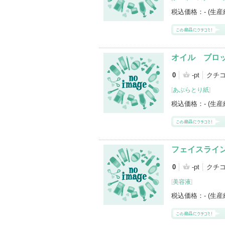
税込価格：
- (生
オイル ブロ
0
-pt
クチ
[
あぶらとり紙
]
税込価格：
- (生
フェイスライ
0
-pt
クチ
[
美容液
]
税込価格：
- (生