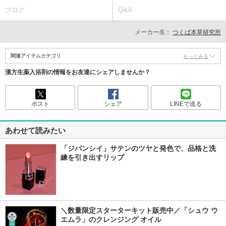
ブログ
Q&A
メーカー名：
つくば本草研究所
関連アイテムカテゴリ
もっとみる
漢方生薬入浴剤の情報をお友達にシェアしませんか？
ポスト
シェア
LINEで送る
あわせて読みたい
「ジバンシイ」サテンのツヤと発色で、品格と洗
練を引き出すリップ
＼数量限定スターターキット販売中／「シュウ ウ
エムラ」のクレンジング オイル