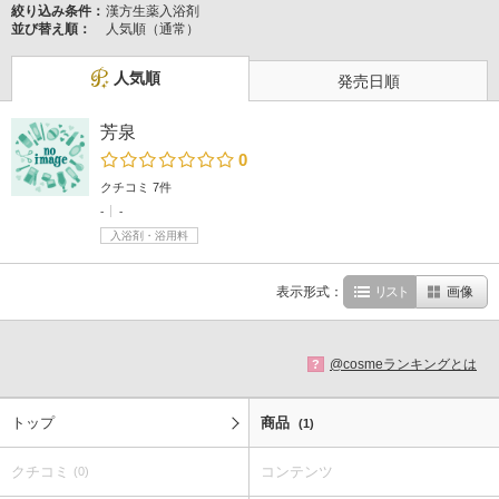
絞り込み条件：
漢方生薬入浴剤
並び替え順：
人気順（通常）
人気順
発売日順
芳泉
0
クチコミ 7件
-
-
入浴剤・浴用料
表示形式：
リスト
画像
@cosmeランキングとは
?
トップ
商品
(1)
クチコミ
コンテンツ
(0)