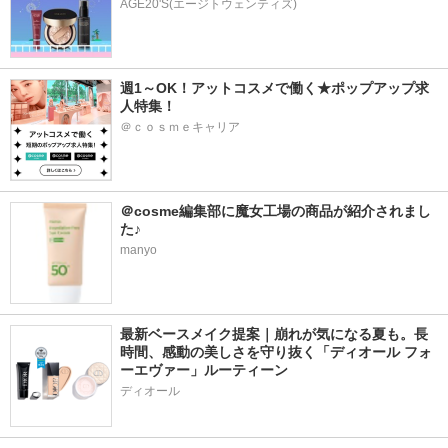
AGE20'S(エージトウェンティズ)
週1～OK！アットコスメで働く★ポップアップ求
人特集！
＠ｃｏｓｍｅキャリア
＠cosme編集部に魔女工場の商品が紹介されまし
た♪ 
manyo
最新ベースメイク提案｜崩れが気になる夏も。長
時間、感動の美しさを守り抜く「ディオール フォ
ーエヴァー」ルーティーン
ディオール