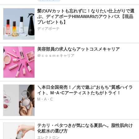
髪のUVカットも忘れずに！なりたい仕上がりで選
ぶ、ディアボーテHIMAWARIのアウトバス【現品
プレゼントも】
ディアボーテ
美容部員の求人ならアットコスメキャリア
＠ｃｏｓｍｅキャリア
＼本日全国発売！／光で遊ぶ”おもち”質感ハイラ
イト、M･A･Cアーティストたちがトライ！
M・A・C
テカリ・ベタつきが気になる夏肌へ。脂性肌向け
化粧水の選び方
エレクトロン