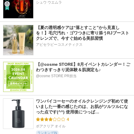
シュウ ウエムラ
【夏の透明感ケアは“落とすこと”から見直し
を！】毛穴汚れ・ゴワつきに寄り添うRJブースト
クレンズで、今すぐ始める美肌習慣
アピセラピーコスメティクス
【@cosme STORE】8月イベントカレンダー！ご
わつきすっきり泥体験＆肌測定も♪
@cosme STORE PR担当
ワンバイコーセーのオイルクレンジング初めて使
いました一番の感じたのは、お肌がツルツルにな
った点です(^^) 使用後につっぱ…
4
ポアクリア オイル
ランキングIN