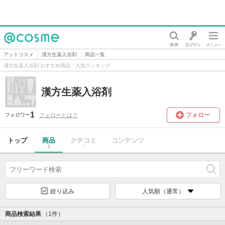
@cosme
アットコスメ
漢方生薬入浴剤
商品一覧
漢方生薬入浴剤 おすすめ商品・人気ランキング
漢方生薬入浴剤
1
フォロー
フォローとは？
フォロワー
トップ
商品
クチコミ
コンテンツ
1
0
絞り込み
人気順（通常）
商品検索結果
（1件）