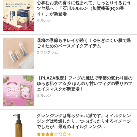
心和むお茶の香りに包まれて、しっとりうるおう
ツヤ肌へ！「石川ルルルン（加賀棒茶(R)の香
り）」が新登場
花粉の季節もキレイが続く！ゆらぎにくい肌で過
ごすためのベースメイクアイテム
d プログラム
【PLAZA限定】フィグの魔法で季節の変わり目の
ゆらぎ肌ケア☆彡 ほんのり甘いフィグの香りのフ
ェイスマスクが新登場！
ルルルン
クレンジングは専らジェル派です。オイルクレン
ジングは乾燥したり、つっぱったりするイメージ
でしたが、最近のオイルクレンジ…
4