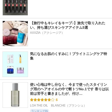
【旅行中もキレイをキープ♪】旅先で取り入れた
い、持ち運びスキンケアアイテム5選
AXXZIA（アクシージア）
気になるお肌のくすみに！ブライトニングケア特
集
使い心地は申し分なく、今まで使ったスタイリン
グ用のヘアオイルの中で断トツNo.1です 香りは以
前は苦手と書きましたが、付け…
6
LOA THE OIL　BLANCHE（ブランシュ）
ランキングIN