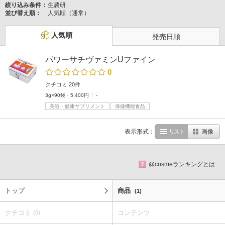
絞り込み条件：
生農研
並び替え順：
人気順（通常）
人気順
発売日順
パワーサチヴァミンUファイン
0
クチコミ 20件
3g×90袋・5,400円
-
美容・健康サプリメント
保健機能食品
表示形式：
リスト
画像
@cosmeランキングとは
?
トップ
商品
(1)
クチコミ
コンテンツ
(0)