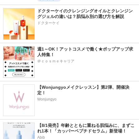
ドクターケイのクレンジングオイルとクレンジン
グジェルの違いは？肌悩み別の選び方を解説
ドクターケイ
週1～OK！アットコスメで働く★ポップアップ求
人特集！
＠ｃｏｓｍｅキャリア
【Wonjungyoメイクレッスン】第2弾、開催決
定！
Wonjungyo
【8/1発売】年齢とともに重ねる肌悩みに、まずこ
れ1本！「カッパーペプチドセラム」新登場！
Abib