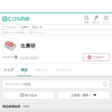
@cosme
アットコスメ
生農研
商品一覧
生農研 おすすめ商品・人気ランキング
生農研
0
フォロー
フォローとは？
フォロワー
トップ
商品
クチコミ
コンテンツ
1
0
絞り込み
人気順（通常）
商品検索結果
（1件）