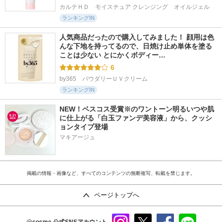
カルテＨＤ　モイスチュア クレンジング　オイルジェル
ランキングIN
人気商品だったので購入してみました！ 顔用は色
んな下地を持ってるので、日焼け止め単体を塗る
ことは少ない とにかくボディー…
6
by365　パウダリーＵＶクリーム
ランキングIN
NEW！ベスコス受賞※のワントーン明るいつや肌
に仕上がる「白玉ファンデ美容液」から、クッシ
ョンタイプ登場
マキアージュ
掲載の情報・画像など、すべてのコンテンツの無断複写、転載を禁じます。
ページトップへ