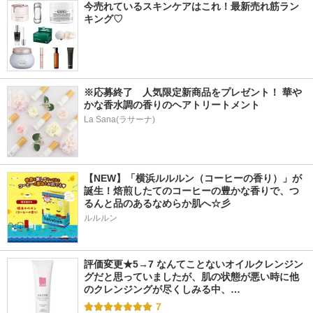
今売れているスキンケアはこれ！最新売れ筋ラン
キング♡
※応募終了　人気限定新商品をプレゼント！ 華や
かな香水調の香りのヘアトリートメント
La Sana(ラサーナ)
【NEW】「横浜ルルルン（コーヒーの香り）」が
誕生！焙煎したてのコーヒーの豊かな香りで、つ
るんと品のあるなめらか肌へ☆彡
ルルルン
評価変更★5→7 なんてことないオイルクレンジン
グだと思っていましたが、肌の状態が悪い時に他
のクレンジングが尽くしみる中、…
7