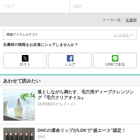
ブログ
Q&A
メーカー名：
生農研
関連アイテムカテゴリ
もっとみる
生農研の情報をお友達にシェアしませんか？
ポスト
シェア
LINEで送る
あわせて読みたい
落としながら満たす、毛穴用ディープクレンジン
グ『毛穴クリアオイル』
DHCの運命リップがLDKで”超エース”認定！
DHC