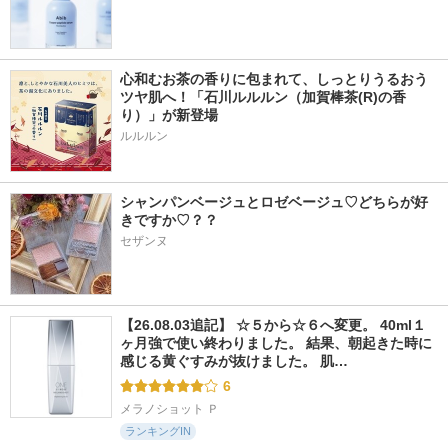
心和むお茶の香りに包まれて、しっとりうるおう
ツヤ肌へ！「石川ルルルン（加賀棒茶(R)の香
り）」が新登場
シャンパンベージュとロゼベージュ♡どちらが好
きですか♡？？
セザンヌ
【26.08.03追記】 ☆５から☆６へ変更。 40ml１
ヶ月強で使い終わりました。 結果、朝起きた時に
感じる黄ぐすみが抜けました。 肌…
6
メラノショット Ｐ
ランキングIN