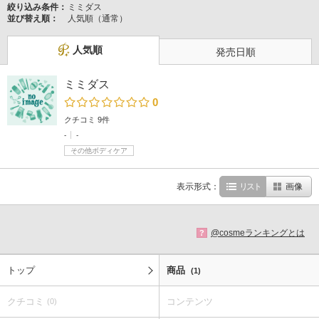
絞り込み条件：
ミミダス
並び替え順：
人気順（通常）
人気順
発売日順
ミミダス
0
クチコミ 9件
-
-
その他ボディケア
表示形式：
リスト
画像
@cosmeランキングとは
?
トップ
商品
(1)
クチコミ
コンテンツ
(0)