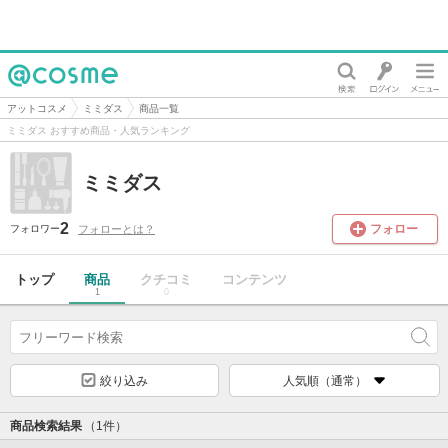
@cosme
アットコスメ
ミミダス
商品一覧
ミミダス おすすめ商品・人気ランキング
ミミダス
2
フォロー
フォローとは？
フォロワー
トップ
商品
クチコミ
コンテンツ
1
0
絞り込み
人気順（通常）
商品検索結果
（1件）