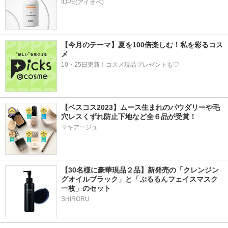
IOPE(アイオペ)
【今月のテーマ】夏を100倍楽しむ！私を彩るコス
メ
10・25日更新！コスメ現品プレゼントも♡
【ベスコス2023】ムース生まれのパウダリーや毛
穴レスくずれ防止下地など全６品が受賞！
マキアージュ
【30名様に豪華現品２品】新発売の「クレンジン
グオイルブラック」と「ぷるるんフェイスマスク
一枚」のセット
SHIRORU