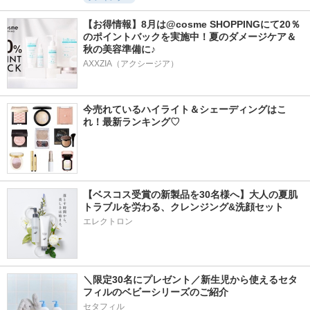
【お得情報】8月は@cosme SHOPPINGにて20％
のポイントバックを実施中！夏のダメージケア＆
秋の美容準備に♪
AXXZIA（アクシージア）
今売れているハイライト＆シェーディングはこ
れ！最新ランキング♡
【ベスコス受賞の新製品を30名様へ】大人の夏肌
トラブルを労わる、クレンジング&洗顔セット
エレクトロン
＼限定30名にプレゼント／新生児から使えるセタ
フィルのベビーシリーズのご紹介
セタフィル