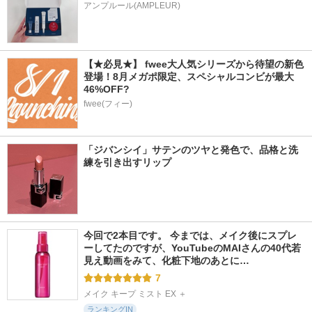
アンプルール(AMPLEUR)
【★必見★】 fwee大人気シリーズから待望の新色
登場！8月メガポ限定、スペシャルコンビが最大
46%OFF?
fwee(フィー)
「ジバンシイ」サテンのツヤと発色で、品格と洗
練を引き出すリップ
今回で2本目です。 今までは、メイク後にスプレ
ーしてたのですが、YouTubeのMAIさんの40代若
見え動画をみて、化粧下地のあとに…
7
メイク キープ ミスト EX ＋
ランキングIN