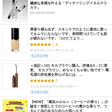
繊細な束感を叶える「ディテーリングメタルマス
カラ」
too cool for school
厚塗り感も出ず、スキンケアのように適当に塗っ
てもムラにならないです。長時間つけていても肌
が疲れないです。 つけたてより…
6
ザ リクイド ファンデーション e
ランキングIN
＜追記＞101 モカブラウン購入。評価を5→7に変
更。 モカブラウン、めちゃくちゃ良い色です！ 剛
毛眉の存在感を和らげるには、…
7
フジコ マジカルアイブロウカラー
ランキングIN
【NEW】「横浜ルルルン（コーヒーの香り）」が
誕生！焙煎したてのコーヒーの豊かな香りで、つ
るんと品のあるなめらか肌へ☆彡