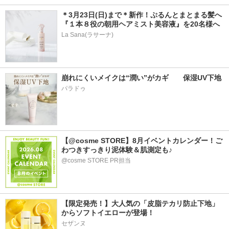
＊3月23日(日)まで＊新作！ぷるんとまとまる髪へ
『１本８役の朝用ヘアミスト美容液』を20名様へ
La Sana(ラサーナ)
崩れにくいメイクは“潤い”がカギ　　保湿UV下地
パラドゥ
【@cosme STORE】8月イベントカレンダー！ご
わつきすっきり泥体験＆肌測定も♪
@cosme STORE PR担当
【限定発売！】大人気の「皮脂テカリ防止下地」
からソフトイエローが登場！
セザンヌ