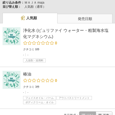
絞り込み条件：
ＭＡＪＡ maja
並び替え順：
人気順（通常）
人気順
発売日順
浄化水 (ピュリファイ ウォーター・粗製海水塩
化マグネシウム)
0
クチコミ 0件
-
-
入浴剤・浴用料
椿油
0
クチコミ 3件
-
-
フェイスオイル・バーム
アウトバストリートメント
ボディクリーム・オイル