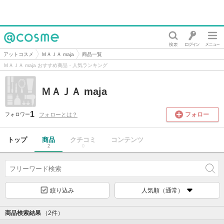
@cosme
アットコスメ
ＭＡＪＡ maja
商品一覧
ＭＡＪＡ maja おすすめ商品・人気ランキング
ＭＡＪＡ maja
1
フォロー
フォローとは？
フォロワー
トップ
商品
クチコミ
コンテンツ
2
0
絞り込み
人気順（通常）
商品検索結果
（2件）