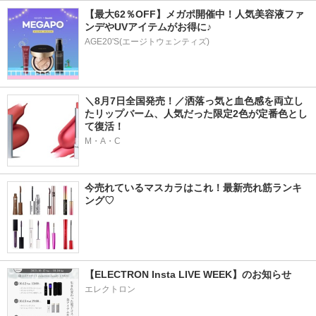
【最大62％OFF】メガポ開催中！人気美容液ファ
ンデやUVアイテムがお得に♪
AGE20'S(エージトウェンティズ)
＼8月7日全国発売！／洒落っ気と血色感を両立し
たリップバーム、人気だった限定2色が定番色とし
て復活！
M・A・C
今売れているマスカラはこれ！最新売れ筋ランキ
ング♡
【ELECTRON Insta LIVE WEEK】のお知らせ
エレクトロン