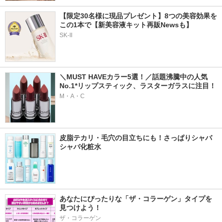
【限定30名様に現品プレゼント】8つの美容効果を
この1本で【新美容液キット再販Newsも】
SK-II
＼MUST HAVEカラー5選！／話題沸騰中の人気
No.1*リップスティック、ラスターガラスに注目！
M・A・C
皮脂テカリ・毛穴の目立ちにも！さっぱりシャバ
シャバ化粧水
あなたにぴったりな「ザ・コラーゲン」タイプを
見つけよう！
ザ・コラーゲン