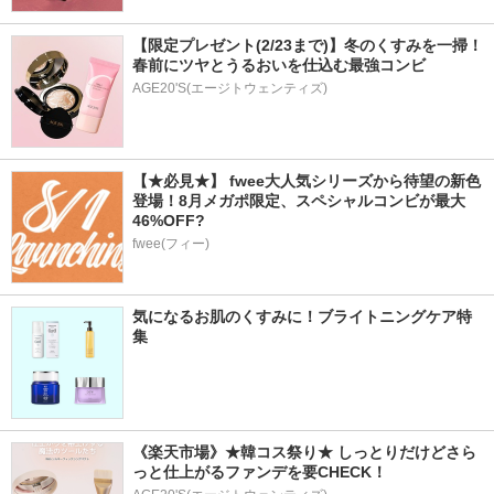
【限定プレゼント(2/23まで)】冬のくすみを一掃！
春前にツヤとうるおいを仕込む最強コンビ
AGE20'S(エージトウェンティズ)
【★必見★】 fwee大人気シリーズから待望の新色
登場！8月メガポ限定、スペシャルコンビが最大
46%OFF?
fwee(フィー)
気になるお肌のくすみに！ブライトニングケア特
集
《楽天市場》★韓コス祭り★ しっとりだけどさら
っと仕上がるファンデを要CHECK！