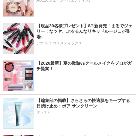
AGE20'S(エージトウェンティズ)
【現品30名様プレゼント】8/1新発売！まるでジェ
リー！なツヤ、ぷるるんなリキッドルージュが登
場♪
アナ スイ コスメティックス
【2026最新】夏の微熱vsクールメイクをプロがガ
チ提案！
【編集部の掲載】さらさらの快適肌をキープする
日焼け止め：ポア サンクリーン
タッチャ