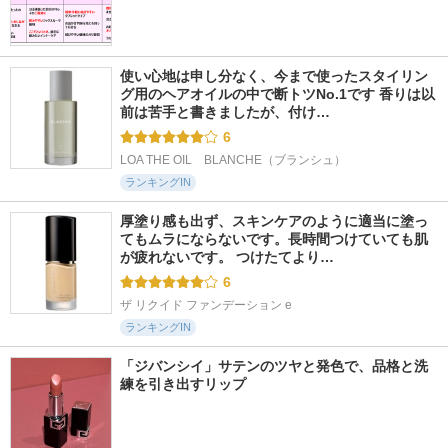
使い心地は申し分なく、今まで使ったスタイリン
グ用のヘアオイルの中で断トツNo.1です 香りは以
前は苦手と書きましたが、付け…
6
LOA THE OIL　BLANCHE（ブランシュ）
ランキングIN
厚塗り感も出ず、スキンケアのように適当に塗っ
てもムラにならないです。長時間つけていても肌
が疲れないです。 つけたてより…
6
ザ リクイド ファンデーション e
ランキングIN
「ジバンシイ」サテンのツヤと発色で、品格と洗
練を引き出すリップ