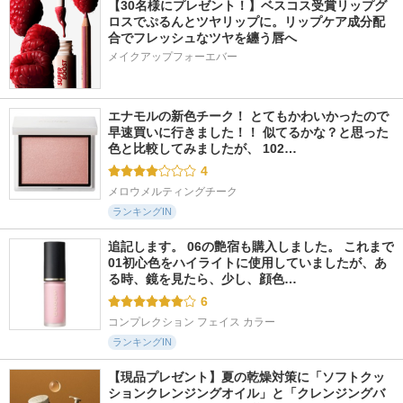
【30名様にプレゼント！】ベスコス受賞リップグ
ロスでぷるんとツヤリップに。リップケア成分配
合でフレッシュなツヤを纏う唇へ
メイクアップフォーエバー
エナモルの新色チーク！ とてもかわいかったので
早速買いに行きました！！ 似てるかな？と思った
色と比較してみましたが、 102…
4
メロウメルティングチーク
ランキングIN
追記します。 06の艶宿も購入しました。 これまで
01初心色をハイライトに使用していましたが、あ
る時、鏡を見たら、少し、顔色…
6
コンプレクション フェイス カラー
ランキングIN
【現品プレゼント】夏の乾燥対策に「ソフトクッ
ションクレンジングオイル」と「クレンジングバ