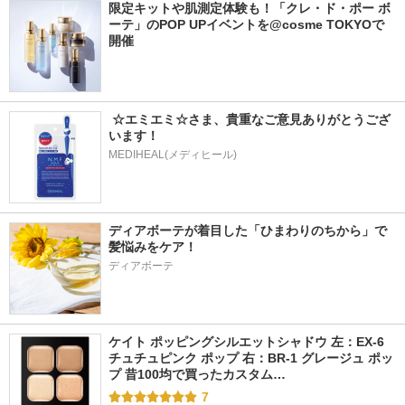
限定キットや肌測定体験も！「クレ・ド・ポー ボ
ーテ」のPOP UPイベントを@cosme TOKYOで
開催
 ☆エミエミ☆さま、貴重なご意見ありがとうござ
います！
MEDIHEAL(メディヒール)
ディアボーテが着目した「ひまわりのちから」で
髪悩みをケア！
ディアボーテ
ケイト ポッピングシルエットシャドウ 左：EX-6 
チュチュピンク ポップ 右：BR-1 グレージュ ポッ
プ 昔100均で買ったカスタム…
7