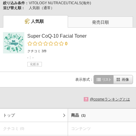
絞り込み条件：
VITOLOGY NUTRACEUTICALS(海外)
並び替え順：
人気順（通常）
人気順
発売日順
Super CoQ-10 Facial Toner
0
クチコミ 3件
-
-
化粧水
表示形式：
リスト
画像
@cosmeランキングとは
?
トップ
商品
(1)
クチコミ
コンテンツ
(0)