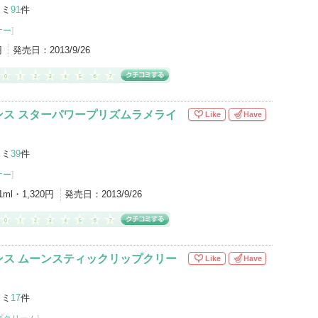
コミ
91
件
ナー
]
円
発売日：
2013/9/26
ンス スターパワープリズムラメライ
Like
Have
コミ
39
件
ナー
]
1ml・1,320円
発売日：
2013/9/26
ンス ムーンスティックリップクリー
Like
Have
コミ
17
件