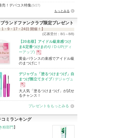
発売！デパコス特集
(5/27)
もっとみる
ブランドファンクラブ限定プレゼント
 1・9・17・24日 開催！】
(応募受付：8/1～8/8)
【20名様】アイドル級束感つけ
ま&定番つけまのり
/ D-UP(ディ
ーアップ)
黄金バランスの束感でアイドル級
現
のまつげに！
デジャヴュ「塗るつけまつげ」自
品
まつげ際立てタイプ
/ デジャヴュ
大人気「塗るつけまつげ」が試せ
現
るチャンス！
プレゼントをもっとみる
品
チコミランキング
き粉部門
】