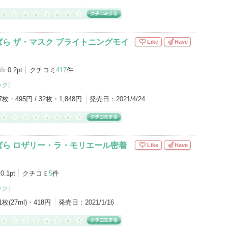
ら ザ・マスク ブライトニングモイ
Like
Have
0.2pt
クチコミ
417
件
ック
]
7枚・495円 / 32枚・1,848円
発売日：
2021/4/24
ばら ロザリー・ラ・モリエール密着
Like
Have
0.1pt
クチコミ
5
件
ック
]
1枚(27ml)・418円
発売日：
2021/1/16