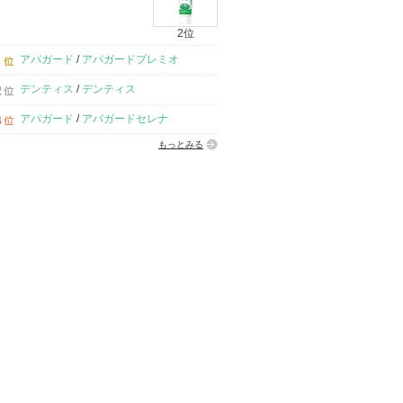
2位
アパガード
/
アパガードプレミオ
デンティス
/
デンティス
アパガード
/
アパガードセレナ
もっとみる