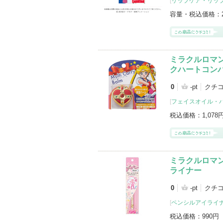
[
リップケア・リッ
容量・税込価格：
ミラクルロマン
クハートコン
0
-pt
クチ
[
フェイスオイル・
税込価格：
1,078
ミラクルロマ
ライナー
0
-pt
クチ
[
ペンシルアイライ
税込価格：
990円