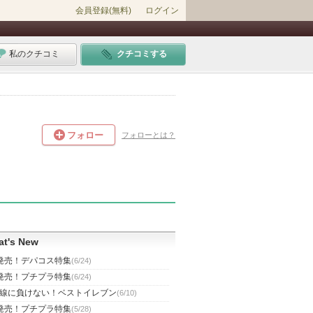
会員登録(無料)
ログイン
私のクチコミ
クチコミする
フォロー
フォローとは？
t's New
発売！デパコス特集
(6/24)
発売！プチプラ特集
(6/24)
線に負けない！ベストイレブン
(6/10)
発売！プチプラ特集
(5/28)