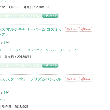
プクリーム
]
2.8g・1,078円
発売日：
2018/1/26
ス マルチキャリーバーム コズミッ
Like
Have
パクト
コミ
16
件
バーム
・
リップケア・リップクリーム
・
ハンドクリーム・ケア
]
円
発売日：
2018/8/11
ンス スターパワープリズムペンシル
Like
Have
コミ
16
件
ナー
]
発売日：
2013/9/26