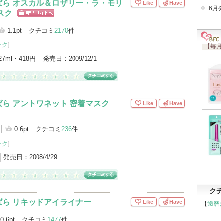
ばら オスカル＆ロザリー・ラ・モリ
Like
Have
6月
スク
ショッピン
グサイトへ
1.1pt
クチコミ
2170
件
ック
]
【毎月
27ml・418円
発売日：
2009/12/1
ら アントワネット 密着マスク
Like
Have
0.6pt
クチコミ
236
件
ック
]
発売日：
2008/4/29
ク
ばら リキッドアイライナー
Like
Have
【
歯磨
0.6pt
クチコミ
1477
件