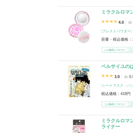
ミラクルロマ
4.0
[
プレストパウダー
]
容量・税込価格：
ベルサイユのば
3.0
0.
[
シートマスク・パ
税込価格：
418円
ミラクルロマ
ライナー