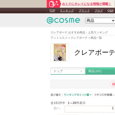
おトクにキレイになる情報が満載！
TOP
ランキング
ブランド
ブログ
Q&A
クレアボーテ おすすめ商品・人気ランキング
アットコスメ
>
クレアボーテ
>
商品一覧
クレアボー
トップ
商品
(181)
全181件中
1～20
件表示
前へ
1