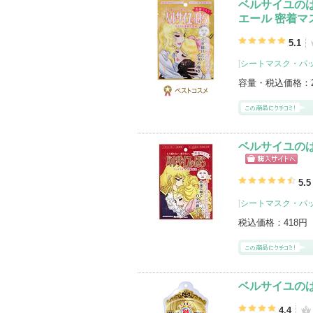
ベルサイユの
エール 密着マ
5.1
[
シートマスク・パ
容量・税込価格：
ベストコス
メ
ベルサイユのば
ショッピン
グサイトへ
5.5
[
シートマスク・パ
税込価格：
418円
ベルサイユの
4.4