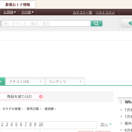
新着おトク情報
お買物
その他
カテゴリ一覧
ベストコスメ
テ
クチコミ
コンテンツ
(43)
Wha
7月
7月
紫外
2
3
4
5
6
7
8
9
10
次へ
6月