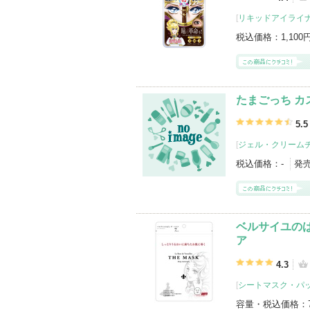
[
リキッドアイライ
税込価格：
1,100
たまごっち カ
5.5
[
ジェル・クリーム
税込価格：
-
発
ベルサイユのば
ア
4.3
[
シートマスク・パ
容量・税込価格：