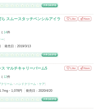
ばら スムースタッチペンシルアイラ
Like
Have
コミ
14
件
ナー
]
円
発売日：
2019/3/13
ス マルチキャリーバーム5
Like
Have
コミ
12
件
プクリーム
・
ハンドクリーム・ケア
]
1.7mg・1,078円
発売日：
2020/4/20