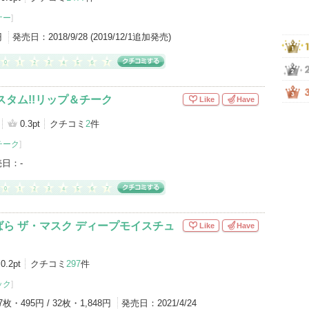
ナー
]
円
発売日：
2018/9/28 (2019/12/1追加発売)
スタム!!リップ＆チーク
Like
Have
0.3pt
クチコミ
2
件
チーク
]
売日：
-
ら ザ・マスク ディープモイスチュ
Like
Have
0.2pt
クチコミ
297
件
ック
]
7枚・495円 / 32枚・1,848円
発売日：
2021/4/24