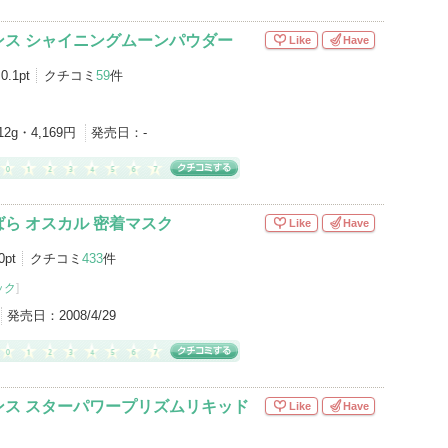
ンス シャイニングムーンパウダー
Like
Have
0.1pt
クチコミ
59
件
12g・4,169円
発売日：
-
ら オスカル 密着マスク
Like
Have
0pt
クチコミ
433
件
ック
]
発売日：
2008/4/29
ンス スターパワープリズムリキッド
Like
Have