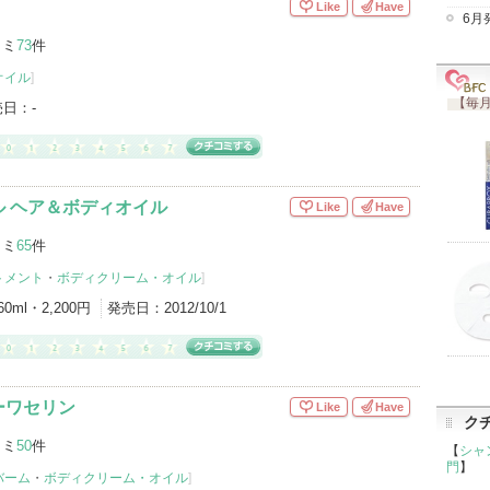
Like
Have
6月
コミ
73
件
オイル
]
【毎月
売日：
-
ル ヘア＆ボディオイル
Like
Have
コミ
65
件
トメント
・
ボディクリーム・オイル
]
60ml・2,200円
発売日：
2012/10/1
ーワセリン
Like
Have
ク
コミ
50
件
【
シャ
門
】
バーム
・
ボディクリーム・オイル
]