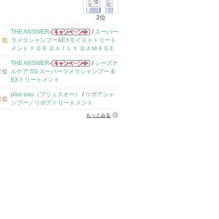
2位
THE ANSWER
/
スーパー
ラメラシャンプー&EXモイストトリート
メント ＦＯＲ ＤＡＩＬＹ ＤＡＭＡＧＥ
THE ANSWER
/
シーズナ
ルケア SS スーパーラメラシャンプー &
EXトリートメント
plus eau（プリュスオー）
/
リポアシャ
ンプー／リポアトリートメント
もっとみる