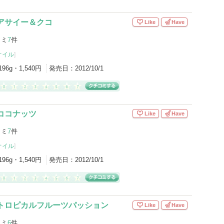
アサイー＆クコ
Like
Have
コミ
7
件
オイル
]
196g・1,540円
発売日：
2012/10/1
ココナッツ
Like
Have
コミ
7
件
オイル
]
196g・1,540円
発売日：
2012/10/1
 トロピカルフルーツパッション
Like
Have
コミ
6
件