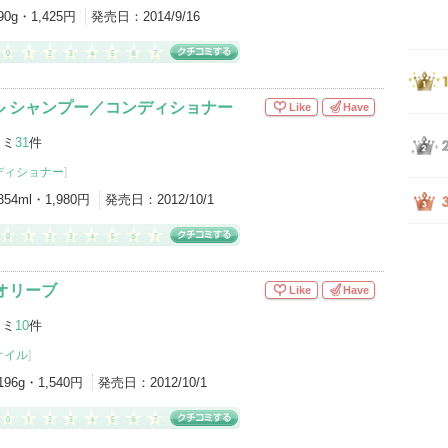
90g・1,425円
発売日：
2014/9/16
ル シャンプー／コンディショナー
Like
Have
コミ
31
件
ディショナー
]
354ml・1,980円
発売日：
2012/10/1
オリーブ
Like
Have
コミ
10
件
オイル
]
196g・1,540円
発売日：
2012/10/1