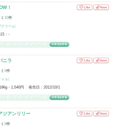
NOW！
Like
Have
コミ
10
件
プクリーム
]
売日：
-
バニラ
Like
Have
コミ
9
件
オイル
]
196g・1,540円
発売日：
2012/10/1
アジアンリリー
Like
Have
コミ
9
件