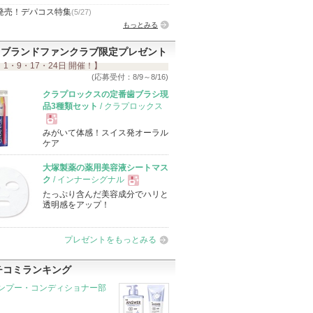
発売！デパコス特集
(5/27)
もっとみる
ブランドファンクラブ限定プレゼント
 1・9・17・24日 開催！】
(応募受付：8/9～8/16)
クラプロックスの定番歯ブラシ現
品3種類セット
/ クラプロックス
みがいて体感！スイス発オーラル
現
ケア
大塚製薬の薬用美容液シートマス
品
ク
/ インナーシグナル
たっぷり含んだ美容成分でハリと
現
透明感をアップ！
品
プレゼントをもっとみる
チコミランキング
ンプー・コンディショナー部