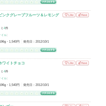
 ピンクグレープフルーツ＆レモング
Like
Have
コミ
4
件
オイル
]
196g・1,540円
発売日：
2012/10/1
ホワイトチョコ
Like
Have
コミ
4
件
オイル
]
196g・1,540円
発売日：
2012/10/1