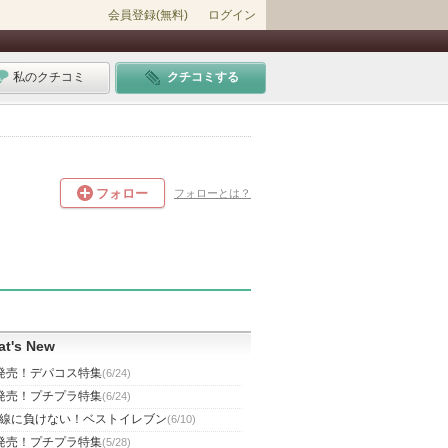
会員登録(無料)
ログイン
私のクチコミ
クチコミする
フォロー
フォローとは？
t's New
発売！デパコス特集
(6/24)
発売！プチプラ特集
(6/24)
線に負けない！ベストイレブン
(6/10)
発売！プチプラ特集
(5/28)