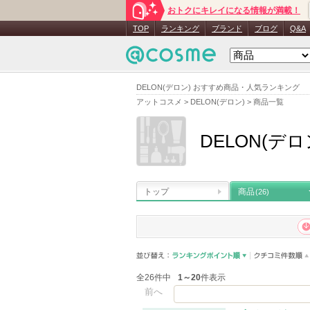
おトクにキレイになる情報が満載！
TOP
ランキング
ブランド
ブログ
Q&A
DELON(デロン) おすすめ商品・人気ランキング
アットコスメ
>
DELON(デロン)
>
商品一覧
DELON(デロ
トップ
商品
(26)
全26件中
1～20
件表示
前へ