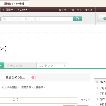
新着おトク情報
お買物
その他
カテゴリ一覧
ベストコスメ
ン)
クチコミ
コンテンツ
(0)
Wha
7月
7月
紫外
1
2
次へ
6月