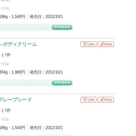
オイル
]
196g・1,540円
発売日：
2012/10/1
 ボディクリーム
Like
Have
コミ
6
件
オイル
]
454g・1,980円
発売日：
2012/10/1
グレープシード
Like
Have
コミ
5
件
オイル
]
196g・1,540円
発売日：
2012/10/1