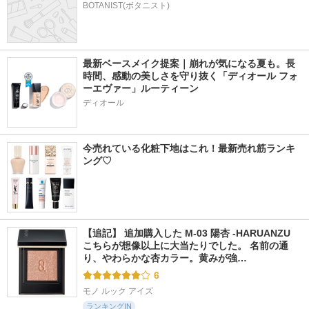
BOTANIST(ボタニスト)
最新ベースメイク提案｜崩れが気になる夏も。長
時間、感動の美しさを守り抜く「ディオール フォ
ーエヴァー」ルーティーン
ディオール
今売れている化粧下地はこれ！最新売れ筋ランキ
ング♡
【追記】 追加購入した M-03 陽杏 -HARUANZU 
こちらが想像以上に大当たりでした。 名前の通
り、やわらかな杏カラー。黄みが強…
6
モノ ルック アイズ
ランキングIN