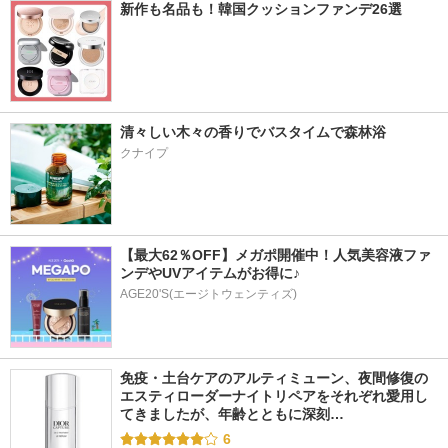
新作も名品も！韓国クッションファンデ26選
清々しい木々の香りでバスタイムで森林浴
クナイプ
【最大62％OFF】メガポ開催中！人気美容液ファ
ンデやUVアイテムがお得に♪
AGE20'S(エージトウェンティズ)
免疫・土台ケアのアルティミューン、夜間修復の
エスティローダーナイトリペアをそれぞれ愛用し
てきましたが、年齢とともに深刻…
6