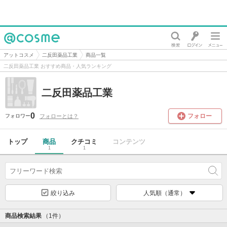
@cosme
アットコスメ
二反田薬品工業
商品一覧
二反田薬品工業 おすすめ商品・人気ランキング
二反田薬品工業
0
フォロー
フォローとは？
フォロワー
トップ
商品
クチコミ
コンテンツ
1
1
絞り込み
人気順（通常）
商品検索結果
（1件）