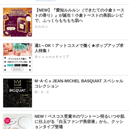
【NEW】『愛知ルルルン（できたての小倉トース
トの香り）』が誕生！小倉トーストの美肌レシピ
で、ふっくらもちもち肌へ
ルルルン
週1～OK！アットコスメで働く★ポップアップ求
人特集！
＠ｃｏｓｍｅキャリア
M･A･C x JEAN-MICHEL BASQUIAT スペシャル
コレクション
M・A・C
NEW！ベスコス受賞※のワントーン明るいつや肌
に仕上がる「白玉ファンデ美容液」から、クッシ
ョンタイプ登場