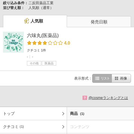
絞り込み条件：
二反田薬品工業
並び替え順：
人気順（通常）
人気順
発売日順
六味丸(医薬品)
4.0
クチコミ 1件
-
-
その他
医薬品
表示形式：
リスト
画像
@cosmeランキングとは
?
トップ
商品
(1)
クチコミ
コンテンツ
(1)