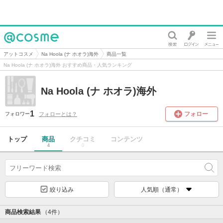
@cosme
アットコスメ
Na Hoola (ナ ホオラ)海外
商品一覧
Na Hoola (ナ ホオラ)海外 おすすめ商品・人気ランキング
Na Hoola (ナ ホオラ)海外
1
フォロー
フォローとは？
フォロワー
トップ
商品
クチコミ
コンテンツ
4
0
絞り込み
人気順（通常）
商品検索結果
（4件）