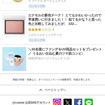
ラ プードル オートニュアンス
ランキングIN
エナモルの新色チーク！ とてもかわいかったので
早速買いに行きました！！ 似てるかな？と思った
色と比較してみましたが、 102…
4
メロウメルティングチーク
ランキングIN
＼30名様にファンデ＆UV現品セットをプレゼント
／ うるおい仕込む夏のツヤ肌コンビ♪
AGE20'S(エージトウェンティズ)
掲載の情報・画像など、すべてのコンテンツの無断複写、転載を禁じます。
ページトップへ
@cosme
公式SNSアカウント