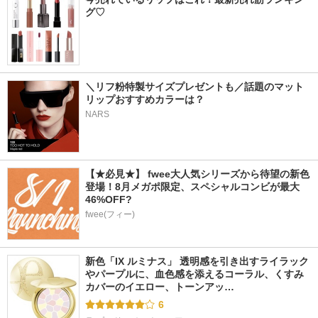
グ♡
＼リフ粉特製サイズプレゼントも／話題のマット
リップおすすめカラーは？
NARS
【★必見★】 fwee大人気シリーズから待望の新色
登場！8月メガポ限定、スペシャルコンビが最大
46%OFF?
fwee(フィー)
新色「IX ルミナス」 透明感を引き出すライラック
やパープルに、血色感を添えるコーラル、くすみ
カバーのイエロー、トーンアッ…
6