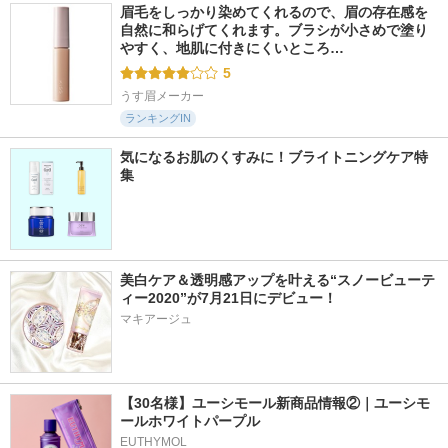
眉毛をしっかり染めてくれるので、眉の存在感を
自然に和らげてくれます。ブラシが小さめで塗り
やすく、地肌に付きにくいところ…
5
うす眉メーカー
ランキングIN
気になるお肌のくすみに！ブライトニングケア特
集
美白ケア＆透明感アップを叶える“スノービューテ
ィー2020”が7月21日にデビュー！
マキアージュ
【30名様】ユーシモール新商品情報②｜ユーシモ
ールホワイトパープル
EUTHYMOL