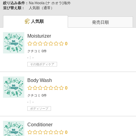
絞り込み条件：
Na Hoola (ナ ホオラ)海外
並び替え順：
人気順（通常）
人気順
発売日順
Moisturizer
0
クチコミ 0件
-
-
その他ボディケア
Body Wash
0
クチコミ 0件
-
-
ボディソープ
Conditioner
0