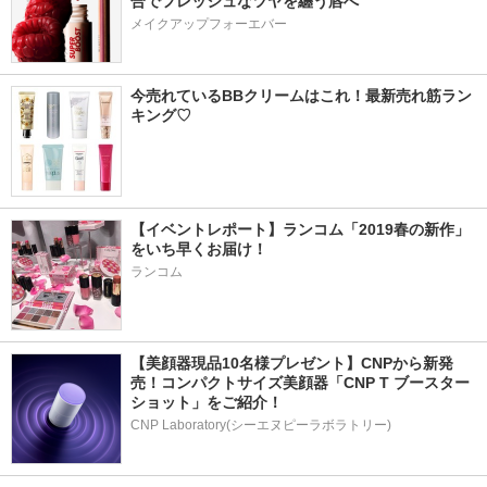
合でフレッシュなツヤを纏う唇へ
メイクアップフォーエバー
今売れているBBクリームはこれ！最新売れ筋ラン
キング♡
【イベントレポート】ランコム「2019春の新作」
をいち早くお届け！
ランコム
【美顔器現品10名様プレゼント】CNPから新発
売！コンパクトサイズ美顔器「CNP T ブースター 
ショット」をご紹介！
CNP Laboratory(シーエヌピーラボラトリー)