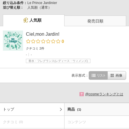
絞り込み条件：
Le Prince Jardinier
並び替え順：
人気順（通常）
人気順
発売日順
Ciel,mon Jardin!
0
クチコミ 2件
-
-
香水・フレグランス(レディース・ウィメンズ)
表示形式：
リスト
画像
@cosmeランキングとは
?
トップ
商品
(1)
クチコミ
コンテンツ
(0)