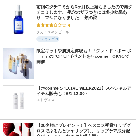
前回のクチコミから3ヶ月以上経ちましたので再ク
チコミします。 毛穴のザラつきには多少効果あ
り、マシになりました。 頬の謎…
4
タカミスキンピール
ランキングIN
限定キットや肌測定体験も！「クレ・ド・ポー ボ
ーテ」のPOP UPイベントを@cosme TOKYOで
開催
【@cosme SPECIAL WEEK2021】スペシャルア
イテム販売も！6/1 12:00～
エトヴォス
【30名様にプレゼント！】ベスコス受賞リップグ
ロスでぷるんとツヤリップに。リップケア成分配