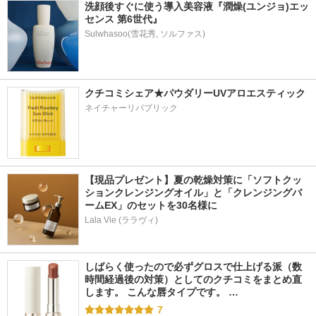
洗顔後すぐに使う導入美容液『潤燥(ユンジョ)エッ
センス 第6世代』
クチコミシェア★パウダリーUVアロエスティック
ネイチャーリパブリック
【現品プレゼント】夏の乾燥対策に「ソフトクッ
ションクレンジングオイル」と「クレンジングバ
ームEX」のセットを30名様に
Lala Vie (ララヴィ)
しばらく使ったので必ずグロスで仕上げる派（数
時間経過後の対策）としてのクチコミをまとめ直
します。 こんな唇タイプです。 …
7