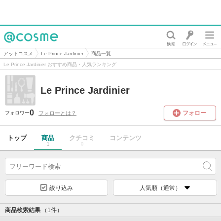
@cosme
アットコスメ
Le Prince Jardinier
商品一覧
Le Prince Jardinier おすすめ商品・人気ランキング
Le Prince Jardinier
0
フォロー
フォローとは？
フォロワー
トップ
商品
クチコミ
コンテンツ
1
0
絞り込み
人気順（通常）
商品検索結果
（1件）