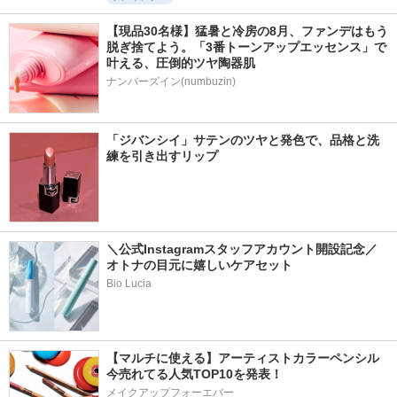
【現品30名様】猛暑と冷房の8月、ファンデはもう
脱ぎ捨てよう。「3番トーンアップエッセンス」で
叶える、圧倒的ツヤ陶器肌
ナンバーズイン(numbuzin)
「ジバンシイ」サテンのツヤと発色で、品格と洗
練を引き出すリップ
＼公式Instagramスタッフアカウント開設記念／
オトナの目元に嬉しいケアセット
Bio Lucia
【マルチに使える】アーティストカラーペンシル
今売れてる人気TOP10を発表！
メイクアップフォーエバー