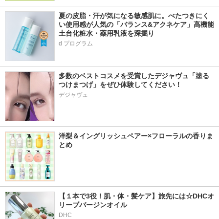
夏の皮脂・汗が気になる敏感肌に。べたつきにく
い使用感が人気の「バランス&アクネケア」高機能
土台化粧水・薬用乳液を深掘り
d プログラム
多数のベストコスメを受賞したデジャヴュ「塗る
つけまつげ」をぜひ体験してください！
デジャヴュ
洋梨＆イングリッシュペアー×フローラルの香りま
とめ
【１本で3役！肌・体・髪ケア】旅先には☆DHCオ
リーブバージンオイル
DHC