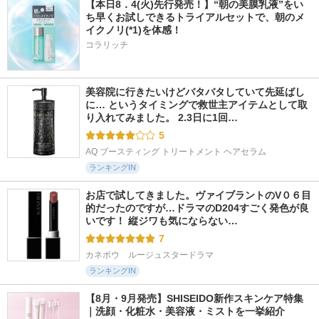
【本日8．4(火)先行発売！】“朝の美膜乳液”をい
ち早くお試しできるトライアルセットで、朝のメ
イクノリ(*1)を体感！
コラリッチ
美容院に行きたいけどバタバタしていて先延ばし
に… というタイミングで救世主アイテムとして取
り入れてみました。 2.3日に1回…
5
AQ ブースティング トリートメント ヘアセラム
ランキングIN
お店で試してきました。ヴァイブラントのV０６目
的だったのですが…ドラマのD204すごく発色が良
いです！ 縦ジワも気にならない…
7
カネボウ　ルージュスタードラマ
ランキングIN
【8月・9月発売】SHISEIDO新作スキンケア特集
｜洗顔・化粧水・美容液・ミストを一挙紹介