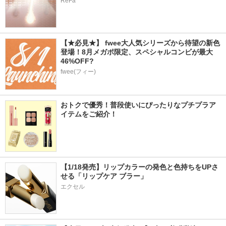
ReFa
【★必見★】 fwee大人気シリーズから待望の新色
登場！8月メガポ限定、スペシャルコンビが最大
46%OFF?
fwee(フィー)
おトクで優秀！普段使いにぴったりなプチプラア
イテムをご紹介！
【1/18発売】リップカラーの発色と色持ちをUPさ
せる「リップケア ブラー」
エクセル