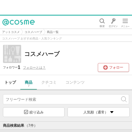
@cosme
アットコスメ
コスメハーブ
商品一覧
コスメハーブ おすすめ商品・人気ランキング
コスメハーブ
1
フォロー
フォローとは？
フォロワー
トップ
商品
クチコミ
コンテンツ
7
0
絞り込み
人気順（通常）
商品検索結果
（7件）