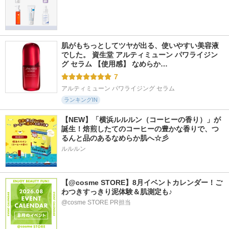
肌がもちっとしてツヤが出る、使いやすい美容液
でした。 資生堂 アルティミューン パワライジン
グ セラム 【使用感】 なめらか…
7
アルティミューン パワライジング セラム
ランキングIN
【NEW】「横浜ルルルン（コーヒーの香り）」が
誕生！焙煎したてのコーヒーの豊かな香りで、つ
るんと品のあるなめらか肌へ☆彡
ルルルン
【@cosme STORE】8月イベントカレンダー！ご
わつきすっきり泥体験＆肌測定も♪
@cosme STORE PR担当