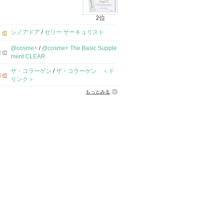
2位
シノアドア
/
ゼリー サーキュリスト
@cosme+
/
@cosme+ The Basic Supple
ment CLEAR
ザ・コラーゲン
/
ザ・コラーゲン ＜ド
リンク＞
もっとみる