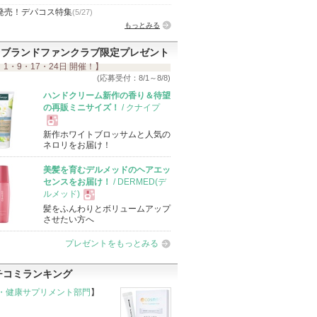
発売！デパコス特集
(5/27)
もっとみる
ブランドファンクラブ限定プレゼント
 1・9・17・24日 開催！】
(応募受付：8/1～8/8)
ハンドクリーム新作の香り＆待望
の再販ミニサイズ！
/ クナイプ
新作ホワイトブロッサムと人気の
現
ネロリをお届け！
美髪を育むデルメッドのヘアエッ
品
センスをお届け！
/ DERMED(デ
ルメッド)
髪をふんわりとボリュームアップ
現
させたい方へ
プレゼントをもっとみる
品
チコミランキング
・健康サプリメント部門
】