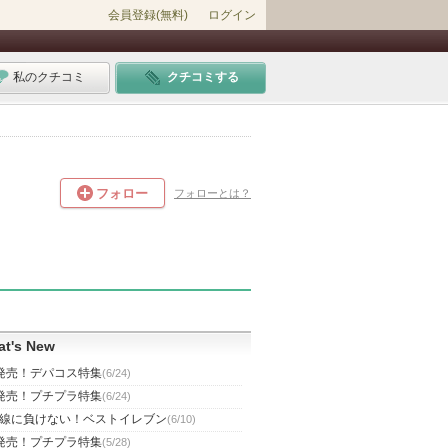
会員登録(無料)
ログイン
私のクチコミ
クチコミする
フォロー
フォローとは？
t's New
発売！デパコス特集
(6/24)
発売！プチプラ特集
(6/24)
線に負けない！ベストイレブン
(6/10)
発売！プチプラ特集
(5/28)