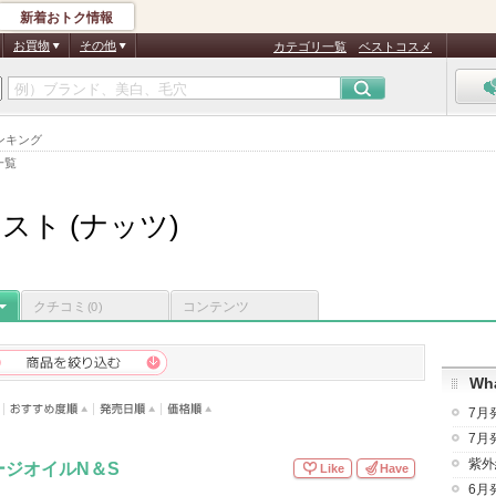
新着おトク情報
お買物
その他
カテゴリ一覧
ベストコスメ
ンキング
一覧
スト (ナッツ)
クチコミ
コンテンツ
(0)
Wha
7月
7月
紫外
ージオイルN＆S
Like
Have
6月