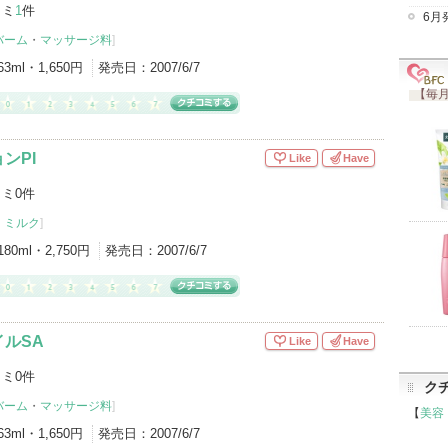
コミ
1
件
6月
バーム
・
マッサージ料
]
63ml・1,650円
発売日：
2007/6/7
【毎月
ンPI
Like
Have
ミ0件
・ミルク
]
180ml・2,750円
発売日：
2007/6/7
ルSA
Like
Have
ミ0件
ク
バーム
・
マッサージ料
]
【
美容
63ml・1,650円
発売日：
2007/6/7