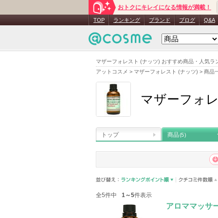
おトクにキレイになる情報が満載！
TOP
ランキング
ブランド
ブログ
Q&A
マザーフォレスト (ナッツ) おすすめ商品・人気ラ
アットコスメ
>
マザーフォレスト (ナッツ)
>
商品
マザーフォレ
トップ
商品
(5)
全5件中
1～5
件表示
アロママッサ