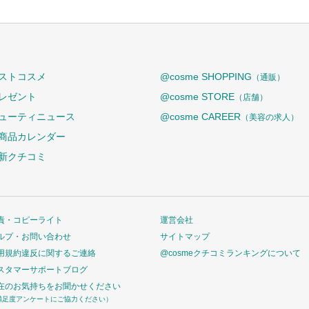
ストコスメ
@cosme SHOPPING
（通販）
レゼント
@cosme STORE
（店舗）
ューティニュース
@cosme CAREER
（美容の求人）
商品カレンダー
新クチコミ
責・コピーライト
運営会社
ルプ・お問い合わせ
サイトマップ
用規約違反に関するご連絡
@cosmeクチコミランキングについて
スタマーサポートブログ
在のお気持ちをお聞かせください
満足度アンケートにご協力ください）