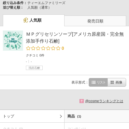
絞り込み条件：
ティーエムファミリーズ
並び替え順：
人気順（通常）
人気順
発売日順
ＭＰグリセリンソープ[アメリカ原産国・完全無
添加手作り石鹸]
0
クチコミ 0件
-
-
洗顔石鹸
表示形式：
リスト
画像
@cosmeランキングとは
?
トップ
商品
(1)
クチコミ
コンテンツ
(0)