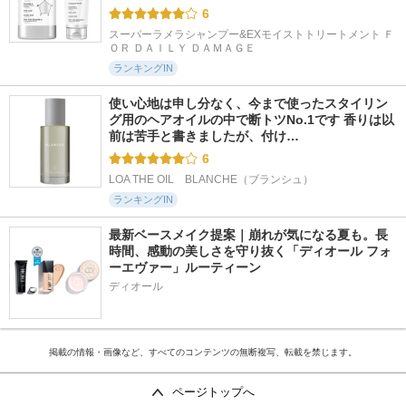
6
スーパーラメラシャンプー&EXモイストトリートメント Ｆ
ＯＲ ＤＡＩＬＹ ＤＡＭＡＧＥ
ランキングIN
使い心地は申し分なく、今まで使ったスタイリン
グ用のヘアオイルの中で断トツNo.1です 香りは以
前は苦手と書きましたが、付け…
6
LOA THE OIL　BLANCHE（ブランシュ）
ランキングIN
最新ベースメイク提案｜崩れが気になる夏も。長
時間、感動の美しさを守り抜く「ディオール フォ
ーエヴァー」ルーティーン
ディオール
掲載の情報・画像など、すべてのコンテンツの無断複写、転載を禁じます。
ページトップへ