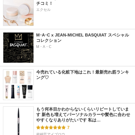
チコミ！
エクセル
M･A･C x JEAN-MICHEL BASQUIAT スペシャル
コレクション
M・A・C
今売れている化粧下地はこれ！最新売れ筋ランキ
ング♡
もう何本目かわからないくらいリピートしていま
す 新色も増えてパーソナルカラーや髪色に合わせ
やすくなりありがたいです 私は…
7
超細芯アイブロウ