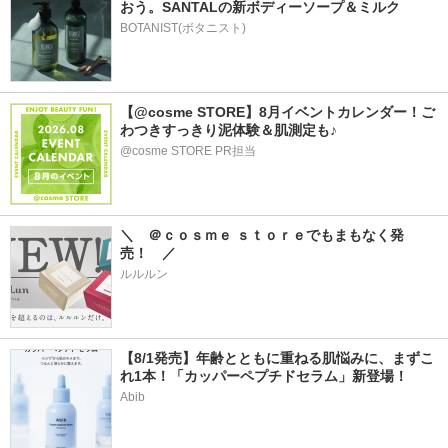
おう。SANTALの新ボディーソープ＆ミルク
BOTANIST(ボタニスト)
【@cosme STORE】8月イベントカレンダー！ご
わつきすっきり泥体験＆肌測定も♪
@cosme STORE PR担当
＼　＠ｃｏｓｍｅ ｓｔｏｒｅでもまもなく発
売！　／
ルルルン
【8/1発売】年齢とともに重ねる肌悩みに、まずこ
れ1本！「カッパーペプチドセラム」新登場！
Abib