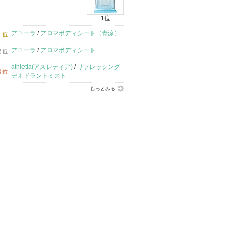
1位
アユーラ
/
アロマボディシート（青涼）
アユーラ
/
アロマボディシート
athletia(アスレティア)
/
リフレッシング
デオドラントミスト
もっとみる