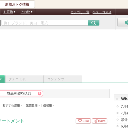
新着おトク情報
お買物
その他
カテゴリ一覧
ベストコスメ
クチコミ
コンテンツ
(0)
Wha
7月
7月
紫外
リートメント
Like
Have
6月