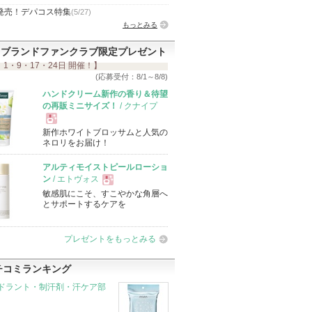
発売！デパコス特集
(5/27)
もっとみる
ブランドファンクラブ限定プレゼント
 1・9・17・24日 開催！】
(応募受付：8/1～8/8)
ハンドクリーム新作の香り＆待望
の再販ミニサイズ！
/ クナイプ
新作ホワイトブロッサムと人気の
現
ネロリをお届け！
アルティモイストピールローショ
品
ン
/ エトヴォス
敏感肌にこそ、すこやかな角層へ
現
とサポートするケアを
品
プレゼントをもっとみる
チコミランキング
ドラント・制汗剤・汗ケア部