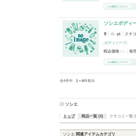
ソシエボディ
0
-pt
クチ
[
ボディソープ
]
税込価格：
-
発
全4件中
1～4
件表示
ソシエ
トップ
商品一覧 (4)
クチコミ一覧 (0
ソシエ
関連アイテムカテゴリ