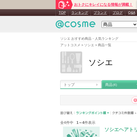
おトクにキレイになる情報が満載！
TOP
ランキング
ブランド
ブログ
Q&A
ソシエ おすすめ商品・人気ランキング
アットコスメ
>
ソシエ
>
商品一覧
ソシエ
トップ
商品
(4)
全4件中
1～4
件表示
ソシエヘアト