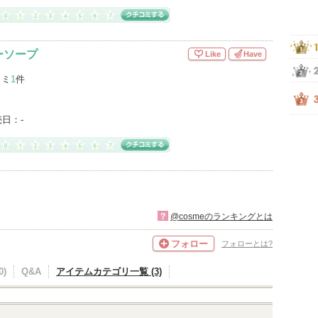
ーソープ
Like
Have
コミ
1
件
売日：
-
?
@cosmeのランキングとは
フォロー
フォローとは?
)
Q&A
アイテムカテゴリ一覧 (3)