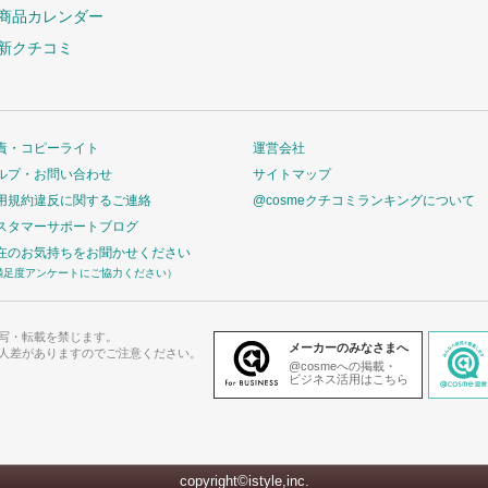
商品カレンダー
新クチコミ
責・コピーライト
運営会社
ルプ・お問い合わせ
サイトマップ
用規約違反に関するご連絡
@cosmeクチコミランキングについて
スタマーサポートブログ
在のお気持ちをお聞かせください
満足度アンケートにご協力ください）
写・転載を禁じます。
メーカーのみなさまへ
人差がありますのでご注意ください。
@cosmeへの掲載・
ビジネス活用はこちら
copyright©istyle,inc.