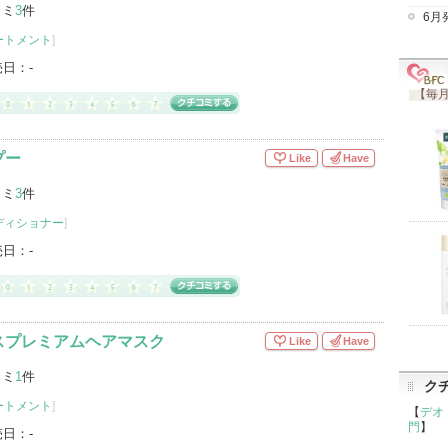
コミ
3
件
6月
ートメント
]
売日：
-
【毎月
プー
Like
Have
コミ
3
件
ディショナー
]
売日：
-
スプレミアムヘアマスク
Like
Have
コミ
1
件
ク
ートメント
]
【
デオ
門
】
売日：
-