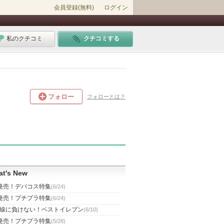
会員登録(無料)
ログイン
私のクチコミ
クチコミする
フォロー
フォローとは？
t's New
発売！デパコス特集
(6/24)
発売！プチプラ特集
(6/24)
線に負けない！ベストイレブン
(6/10)
発売！プチプラ特集
(5/28)