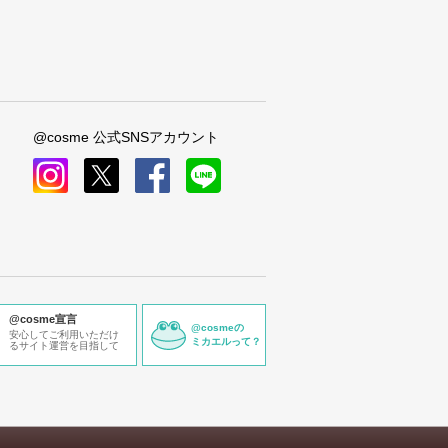
@cosme 公式SNSアカウント
instagram
x
facebook
line
@cosme宣言
@cosmeの
安心してご利用いただけ
ミカエルって？
るサイト運営を目指して