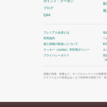
ポイント・クーポン
新
ブログ
最
Q&A
プレミアム会員とは
免
利用規約
ヘ
個人情報の取扱いについて
利
クッキー（cookie）等利用ポリシー
カ
プライバシーガイド
現
（
掲載の情報・画像など、すべてのコンテンツの無断複
クチコミなどの投稿はあくまで投稿者の感想です。個