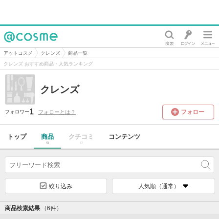
@cosme
アットコスメ
クレンズ
商品一覧
クレンズ おすすめ商品・人気ランキング
クレンズ
1
フォロー
フォローとは？
フォロワー
トップ
商品
クチコミ
コンテンツ
6
0
絞り込み
人気順（通常）
商品検索結果
（6件）