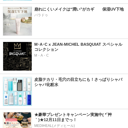
崩れにくいメイクは“潤い”がカギ　　保湿UV下地
パラドゥ
M･A･C x JEAN-MICHEL BASQUIAT スペシャル
コレクション
M・A・C
皮脂テカリ・毛穴の目立ちにも！さっぱりシャバ
シャバ化粧水
★豪華プレゼントキャンペーン実施中( *´艸
｀)★12月11日までっ！
MEDIHEAL(メディヒール)