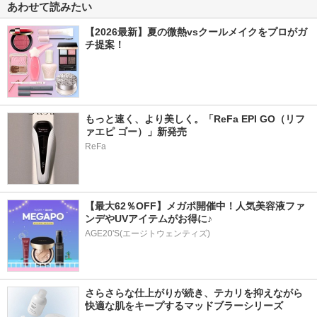
あわせて読みたい
【2026最新】夏の微熱vsクールメイクをプロがガ
チ提案！
もっと速く、より美しく。「ReFa EPI GO（リフ
ァエピ ゴー）」新発売
ReFa
【最大62％OFF】メガポ開催中！人気美容液ファ
ンデやUVアイテムがお得に♪
AGE20'S(エージトウェンティズ)
さらさらな仕上がりが続き、テカリを抑えながら
快適な肌をキープするマッドブラーシリーズ