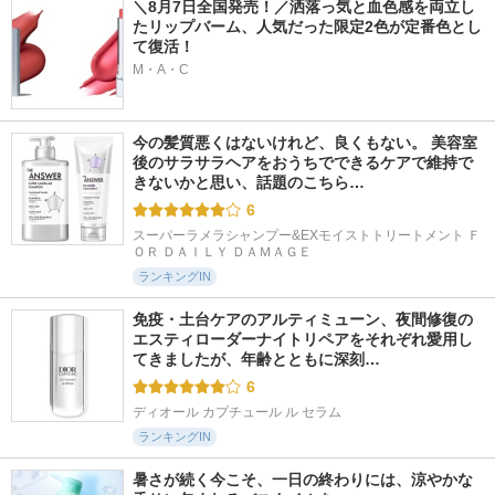
＼8月7日全国発売！／洒落っ気と血色感を両立し
たリップバーム、人気だった限定2色が定番色とし
て復活！
M・A・C
今の髪質悪くはないけれど、良くもない。 美容室
後のサラサラヘアをおうちでできるケアで維持で
きないかと思い、話題のこちら…
6
スーパーラメラシャンプー&EXモイストトリートメント Ｆ
ＯＲ ＤＡＩＬＹ ＤＡＭＡＧＥ
ランキングIN
免疫・土台ケアのアルティミューン、夜間修復の
エスティローダーナイトリペアをそれぞれ愛用し
てきましたが、年齢とともに深刻…
6
ディオール カプチュール ル セラム
ランキングIN
暑さが続く今こそ、一日の終わりには、涼やかな