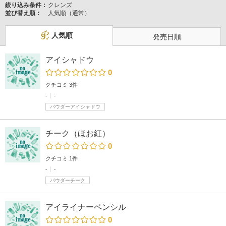
絞り込み条件：
クレンズ
並び替え順：
人気順（通常）
人気順
発売日順
アイシャドウ
0
クチコミ 3件
-
-
パウダーアイシャドウ
チーク（ほお紅）
0
クチコミ 1件
-
-
パウダーチーク
アイライナーペンシル
0