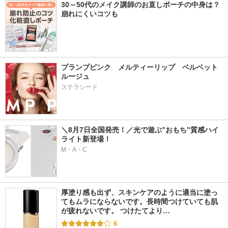
30～50代のメイク講師のお直しポーチの中身は？
崩れにくいコツも
プランプピンク　メルティーリップ　ベルベット
ルージュ　
ステラシード
＼8月7日全国発売！／光で遊ぶ”おもち”質感ハイ
ライト新登場！
M・A・C
厚塗り感も出ず、スキンケアのように適当に塗っ
てもムラにならないです。長時間つけていても肌
が疲れないです。 つけたてより…
6