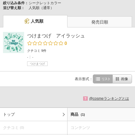
絞り込み条件：
シークレットカラー
並び替え順：
人気順（通常）
人気順
発売日順
つけまつげ アイラッシュ
0
クチコミ 9件
-
-
つけまつげ
表示形式：
リスト
画像
@cosmeランキングとは
?
トップ
商品
(1)
クチコミ
コンテンツ
(0)