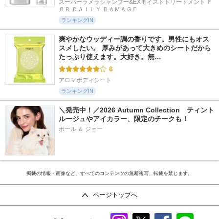
スーパーラメラシャンプー&EXモイストトリートメント Ｆ
ＯＲ ＤＡＩＬＹ ＤＡＭＡＧＥ
ランキングIN
爽やかなウッディー調の香りです。男性にもオス
スメしたい。 厚みがあって大きめのシートだから
たっぷり使えます。大好き。無…
6
アロマボディシート
ランキングIN
＼発売中！／2026 Autumn Collection　ティント
ルージュやアイカラー、限定のチークも！
ポール ＆ ジョー
掲載の情報・画像など、すべてのコンテンツの無断複写、転載を禁じます。
ページトップへ