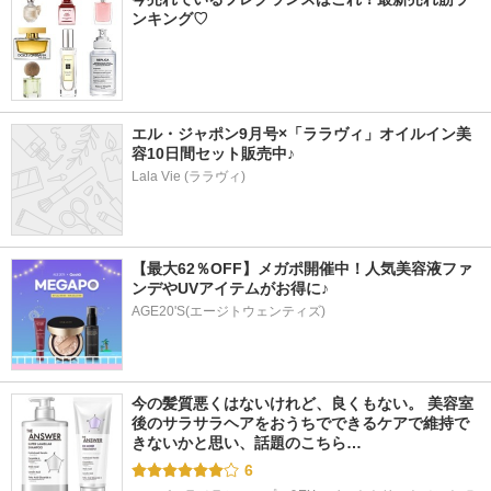
ンキング♡
エル・ジャポン9月号×「ララヴィ」オイルイン美
容10日間セット販売中♪
Lala Vie (ララヴィ)
【最大62％OFF】メガポ開催中！人気美容液ファ
ンデやUVアイテムがお得に♪
AGE20'S(エージトウェンティズ)
今の髪質悪くはないけれど、良くもない。 美容室
後のサラサラヘアをおうちでできるケアで維持で
きないかと思い、話題のこちら…
6