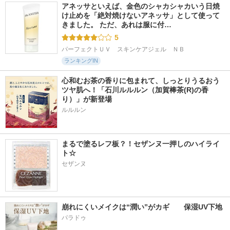
アネッサといえば、金色のシャカシャカいう日焼
け止めを「絶対焼けないアネッサ」として使って
きました。 ただ、あれは服に付…
5
パーフェクトＵＶ　スキンケアジェル　ＮＢ
ランキングIN
心和むお茶の香りに包まれて、しっとりうるおう
ツヤ肌へ！「石川ルルルン（加賀棒茶(R)の香
り）」が新登場
まるで塗るレフ板？！セザンヌ一押しのハイライ
ト☆
セザンヌ
崩れにくいメイクは“潤い”がカギ　　保湿UV下地
パラドゥ