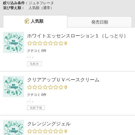
絞り込み条件：
ジュネフレーヌ
並び替え順：
人気順（通常）
人気順
発売日順
ホワイトエッセンスローション１（しっとり）
0
クチコミ 0件
-
-
化粧水
クリアアップＵＶベースクリーム
0
クチコミ 0件
-
-
化粧下地
クレンジングジェル
0