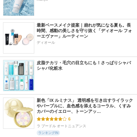
最新ベースメイク提案｜崩れが気になる夏も。長
時間、感動の美しさを守り抜く「ディオール フォ
ーエヴァー」ルーティーン
ディオール
皮脂テカリ・毛穴の目立ちにも！さっぱりシャバ
シャバ化粧水
新色「IX ルミナス」 透明感を引き出すライラック
やパープルに、血色感を添えるコーラル、くすみ
カバーのイエロー、トーンアッ…
6
ラ プードル オートニュアンス
ランキングIN