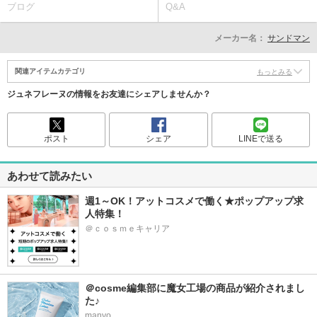
ブログ
Q&A
メーカー名：
サンドマン
関連アイテムカテゴリ
もっとみる
ジュネフレーヌの情報をお友達にシェアしませんか？
ポスト
シェア
LINEで送る
あわせて読みたい
週1～OK！アットコスメで働く★ポップアップ求
人特集！
＠ｃｏｓｍｅキャリア
＠cosme編集部に魔女工場の商品が紹介されまし
た♪
manyo