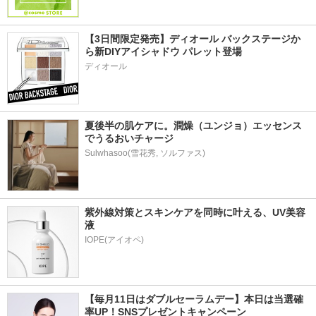
【3日間限定発売】ディオール バックステージか
ら新DIYアイシャドウ パレット登場
ディオール
夏後半の肌ケアに。潤燥（ユンジョ）エッセンス
でうるおいチャージ
Sulwhasoo(雪花秀, ソルファス)
紫外線対策とスキンケアを同時に叶える、UV美容
液
【毎月11日はダブルセーラムデー】本日は当選確
率UP！SNSプレゼントキャンペーン