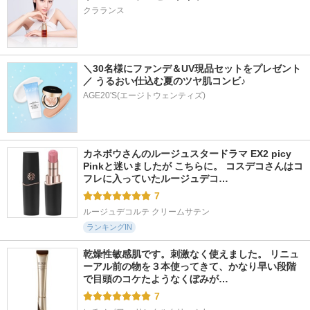
クラランス
＼30名様にファンデ＆UV現品セットをプレゼント
／ うるおい仕込む夏のツヤ肌コンビ♪
AGE20'S(エージトウェンティズ)
カネボウさんのルージュスタードラマ EX2 picy 
Pinkと迷いましたが こちらに。 コスデコさんはコ
フレに入っていたルージュデコ…
7
ルージュデコルテ クリームサテン
ランキングIN
乾燥性敏感肌です。刺激なく使えました。 リニュ
ーアル前の物を３本使ってきて、かなり早い段階
で目頭のコケたようなくぼみが…
7