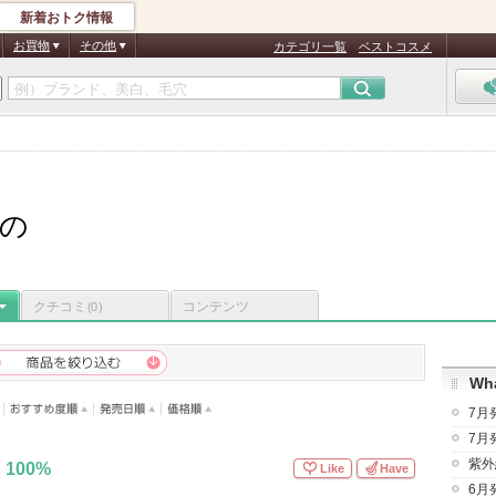
新着おトク情報
お買物
その他
カテゴリ一覧
ベストコスメ
の
クチコミ
コンテンツ
(0)
Wha
7月
7月
紫外
100%
Like
Have
6月