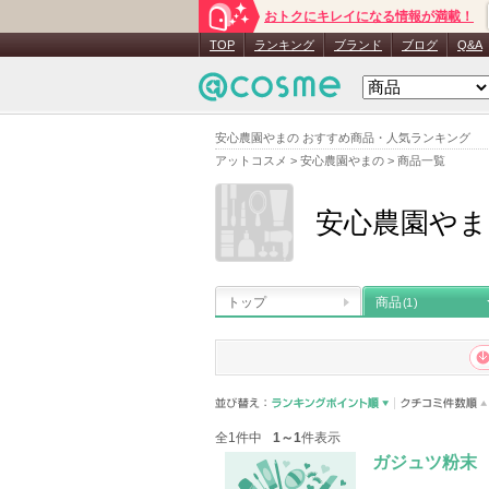
おトクにキレイになる情報が満載！
TOP
ランキング
ブランド
ブログ
Q&A
安心農園やまの おすすめ商品・人気ランキング
アットコスメ
>
安心農園やまの
>
商品一覧
安心農園やま
トップ
商品
(1)
全1件中
1～1
件表示
ガジュツ粉末 