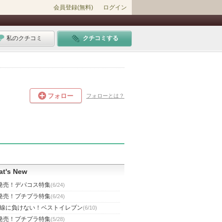
会員登録(無料)
ログイン
私のクチコミ
クチコミする
フォロー
フォローとは？
t's New
発売！デパコス特集
(6/24)
発売！プチプラ特集
(6/24)
線に負けない！ベストイレブン
(6/10)
発売！プチプラ特集
(5/28)