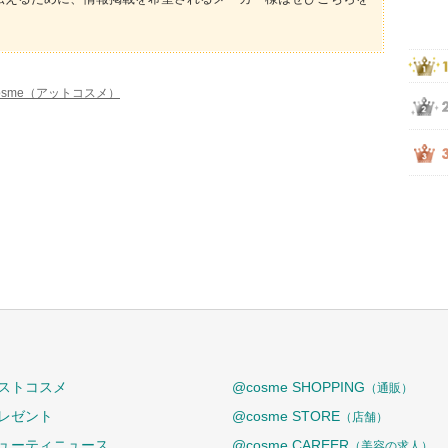
osme（アットコスメ）
ストコスメ
@cosme SHOPPING
（通販）
レゼント
@cosme STORE
（店舗）
ューティニュース
@cosme CAREER
（美容の求人）