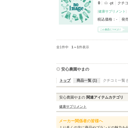
0
-pt
クチ
[
健康サプリメント
]
税込価格：
-
発
全1件中
1～1
件表示
安心農園やまの
トップ
商品一覧 (1)
クチコミ一覧 (0
安心農園やまの
関連アイテムカテゴリ
健康サプリメント
メーカー関係者の皆様へ
より多くの方に商品やブランドの魅力を