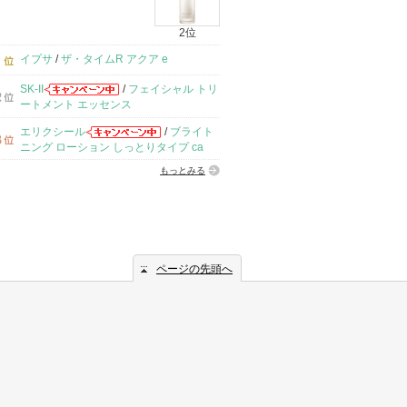
2位
イプサ
/
ザ・タイムR アクア e
SK-II
/
フェイシャル トリ
ートメント エッセンス
エリクシール
/
ブライト
ニング ローション しっとりタイプ ca
もっとみる
ページの先頭へ