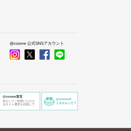
@cosme 公式SNSアカウント
instagram
x
facebook
line
@cosme宣言
@cosmeの
安心してご利用いただけ
ミカエルって？
るサイト運営を目指して