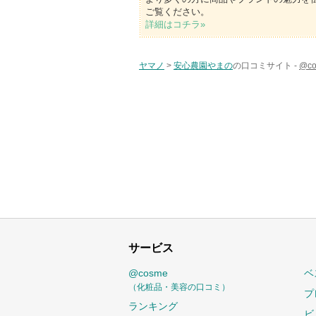
ご覧ください。
詳細はコチラ»
ヤマノ
>
安心農園やまの
の口コミサイト -
@c
サービス
@cosme
ベ
（化粧品・美容の口コミ）
プ
ランキング
ビ