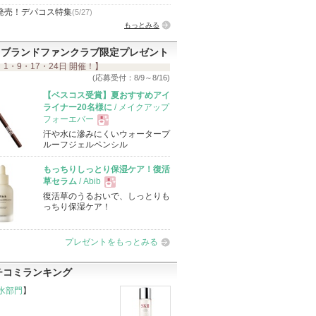
発売！デパコス特集
(5/27)
もっとみる
ブランドファンクラブ限定プレゼント
 1・9・17・24日 開催！】
(応募受付：8/9～8/16)
【ベスコス受賞】夏おすすめアイ
ライナー20名様に
/ メイクアップ
フォーエバー
汗や水に滲みにくいウォータープ
現
ルーフジェルペンシル
もっちりしっとり保湿ケア！復活
品
草セラム
/ Abib
復活草のうるおいで、しっとりも
現
っちり保湿ケア！
品
プレゼントをもっとみる
チコミランキング
水部門
】