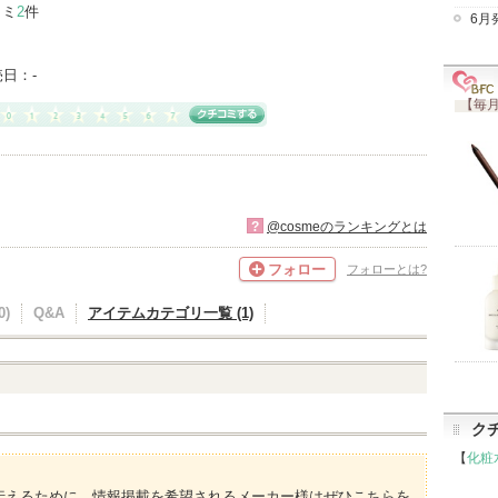
コミ
2
件
6月
売日：
-
【毎月
?
@cosmeのランキングとは
フォロー
フォローとは?
)
Q&A
アイテムカテゴリ一覧 (1)
ク
【
化粧
伝えるために、情報掲載を希望されるメーカー様はぜひこちらを