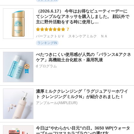
（2026.6.17） 今年はお得なビューティーデーに
てシンプルなアネッサを購入しました。 顔以外で
主に野外活動をする時に使用し…
7
パーフェクトＵＶ　スキンケアミルク　ＮＡ
ランキングIN
べたつきにくい使用感が人気の「バランス&アクネ
ケア」高機能土台化粧水・薬用乳液
濃厚ミルククレンジング「ラグジュアリーホワイ
ト クレンジングミルクN」が紹介されました！
アンプルール(AMPLEUR)
今日は"やわらかい目元"の日。3650 WP(ウォータ
ープルーフ)マスカラブラウンの選び方