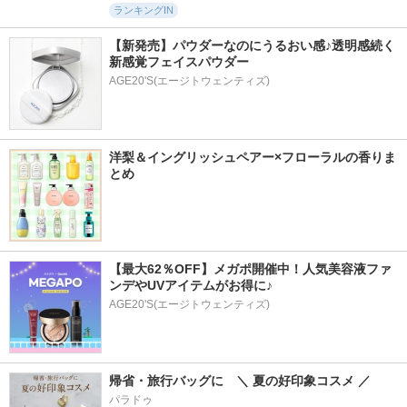
ランキングIN
【新発売】パウダーなのにうるおい感♪透明感続く
新感覚フェイスパウダー
AGE20'S(エージトウェンティズ)
洋梨＆イングリッシュペアー×フローラルの香りま
とめ
【最大62％OFF】メガポ開催中！人気美容液ファ
ンデやUVアイテムがお得に♪
AGE20'S(エージトウェンティズ)
帰省・旅行バッグに　＼ 夏の好印象コスメ ／
パラドゥ