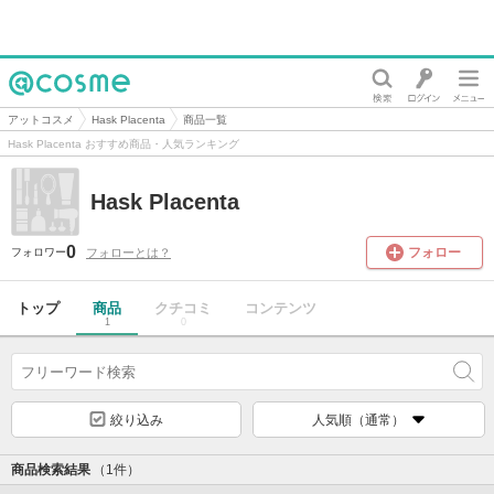
@cosme
アットコスメ
Hask Placenta
商品一覧
Hask Placenta おすすめ商品・人気ランキング
Hask Placenta
0
フォロー
フォローとは？
フォロワー
トップ
商品
クチコミ
コンテンツ
1
0
絞り込み
人気順（通常）
商品検索結果
（1件）