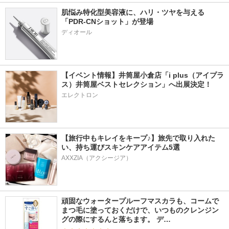
肌悩み特化型美容液に、ハリ・ツヤを与える
「PDR-CNショット」が登場
【イベント情報】井筒屋小倉店「i plus（アイプラ
ス）井筒屋ベストセレクション」へ出展決定！
エレクトロン
【旅行中もキレイをキープ♪】旅先で取り入れた
い、持ち運びスキンケアアイテム5選
AXXZIA（アクシージア）
頑固なウォータープルーフマスカラも、コームで
まつ毛に塗っておくだけで、いつものクレンジン
グの際にするんと落ちます。 デ…