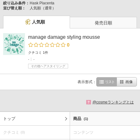
絞り込み条件：
Hask Placenta
並び替え順：
人気順（通常）
人気順
発売日順
manage damage styling mousse
0
クチコミ 1件
-
-
その他ヘアスタイリング
表示形式：
リスト
画像
@cosmeランキングとは
?
トップ
商品
(1)
クチコミ
コンテンツ
(0)