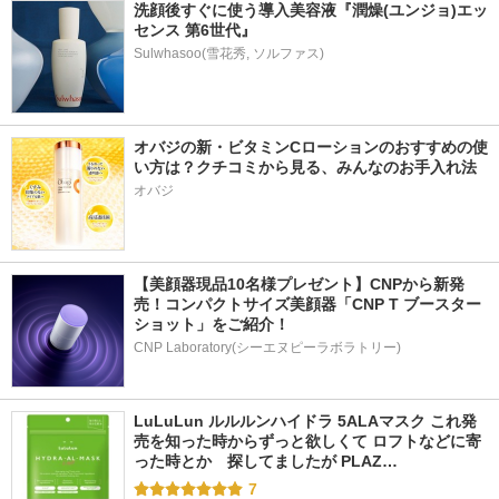
洗顔後すぐに使う導入美容液『潤燥(ユンジョ)エッ
センス 第6世代』
オバジの新・ビタミンCローションのおすすめの使
い方は？クチコミから見る、みんなのお手入れ法
オバジ
【美顔器現品10名様プレゼント】CNPから新発
売！コンパクトサイズ美顔器「CNP T ブースター 
ショット」をご紹介！
CNP Laboratory(シーエヌピーラボラトリー)
LuLuLun ルルルンハイドラ 5ALAマスク これ発
売を知った時からずっと欲しくて ロフトなどに寄
った時とか　探してましたが PLAZ…
7