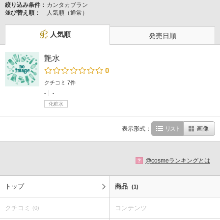
絞り込み条件：
カンタカブラン
並び替え順：
人気順（通常）
人気順
発売日順
艶水
0
クチコミ 7件
-
-
化粧水
表示形式：
リスト
画像
@cosmeランキングとは
?
トップ
商品
(1)
クチコミ
コンテンツ
(0)