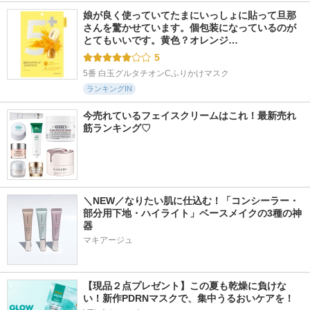
娘が良く使っていてたまにいっしょに貼って旦那
さんを驚かせています。個包装になっているのが
とてもいいです。黄色？オレンジ…
5
5番 白玉グルタチオンCふりかけマスク
ランキングIN
今売れているフェイスクリームはこれ！最新売れ
筋ランキング♡
＼NEW／なりたい肌に仕込む！「コンシーラー・
部分用下地・ハイライト」ベースメイクの3種の神
器
マキアージュ
【現品２点プレゼント】この夏も乾燥に負けな
い！新作PDRNマスクで、集中うるおいケアを！