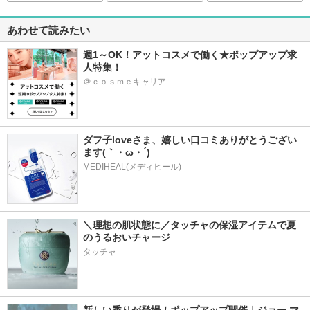
あわせて読みたい
週1～OK！アットコスメで働く★ポップアップ求
人特集！
＠ｃｏｓｍｅキャリア
ダフ子loveさま、嬉しい口コミありがとうござい
ます(｀・ω・´)
MEDIHEAL(メディヒール)
＼理想の肌状態に／タッチャの保湿アイテムで夏
のうるおいチャージ
タッチャ