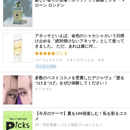
新しい香りが登場！ポップアップ開催｜ジョー マ
ローン ロンドン
アネッサといえば、金色のシャカシャカいう日焼
け止めを「絶対焼けないアネッサ」として使って
きました。 ただ、あれは服に付…
5
パーフェクトＵＶ　スキンケアジェル　ＮＢ
ランキングIN
多数のベストコスメを受賞したデジャヴュ「塗る
つけまつげ」をぜひ体験してください！
デジャヴュ
【今月のテーマ】夏を100倍楽しむ！私を彩るコス
メ
10・25日更新！コスメ現品プレゼントも♡