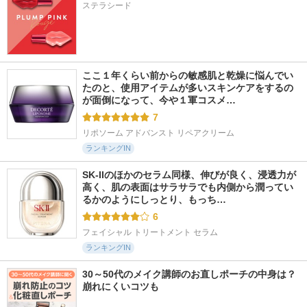
ステラシード
ここ１年くらい前からの敏感肌と乾燥に悩んでい
たのと、使用アイテムが多いスキンケアをするの
が面倒になって、今や１軍コスメ…
7
リポソーム アドバンスト リペアクリーム
ランキングIN
SK-IIのほかのセラム同様、伸びが良く、浸透力が
高く、肌の表面はサラサラでも内側から潤ってい
るかのようにしっとり、もっち…
6
フェイシャル トリートメント セラム
ランキングIN
30～50代のメイク講師のお直しポーチの中身は？
崩れにくいコツも