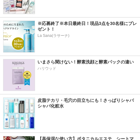
※応募終了※本日最終日！現品3点を30名様にプレ
ゼント！
La Sana(ラサーナ)
いまさら聞けない！酵素洗顔と酵素パックの違い
ハリウッド
皮脂テカリ・毛穴の目立ちにも！さっぱりシャバ
シャバ化粧水
【高保湿な使い方】ボタニカルエステ　シートマ