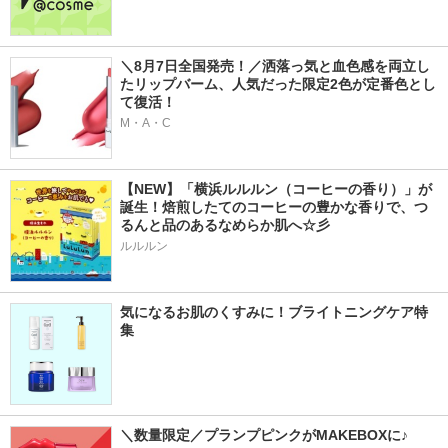
＼8月7日全国発売！／洒落っ気と血色感を両立し
たリップバーム、人気だった限定2色が定番色とし
て復活！
M・A・C
【NEW】「横浜ルルルン（コーヒーの香り）」が
誕生！焙煎したてのコーヒーの豊かな香りで、つ
るんと品のあるなめらか肌へ☆彡
ルルルン
気になるお肌のくすみに！ブライトニングケア特
集
＼数量限定／プランプピンクがMAKEBOXに♪