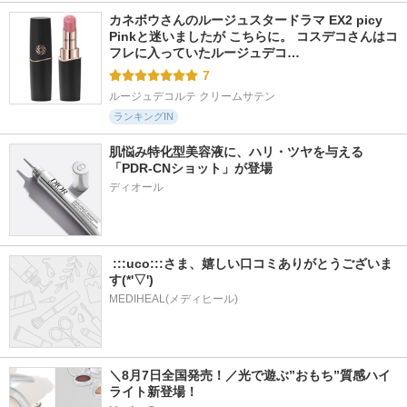
カネボウさんのルージュスタードラマ EX2 picy 
Pinkと迷いましたが こちらに。 コスデコさんはコ
フレに入っていたルージュデコ…
7
ルージュデコルテ クリームサテン
ランキングIN
肌悩み特化型美容液に、ハリ・ツヤを与える
「PDR-CNショット」が登場
 :::uco:::さま、嬉しい口コミありがとうございま
す(*'▽')
MEDIHEAL(メディヒール)
＼8月7日全国発売！／光で遊ぶ”おもち”質感ハイ
ライト新登場！