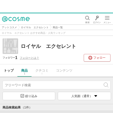
@cosme
アットコスメ
ロイヤル エクセレント
商品一覧
ロイヤル エクセレント おすすめ商品・人気ランキング
ロイヤル エクセレント
1
フォロー
フォローとは？
フォロワー
トップ
商品
クチコミ
コンテンツ
1
0
絞り込み
人気順（通常）
商品検索結果
（1件）