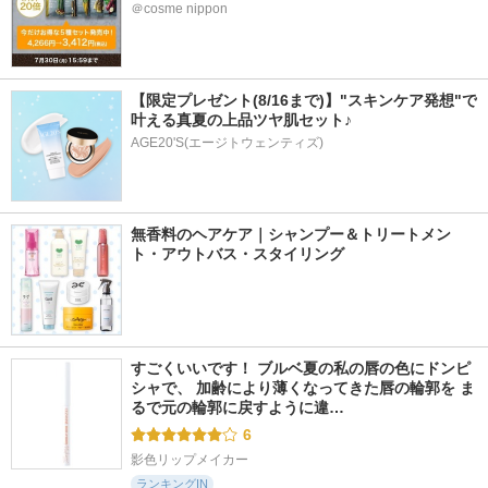
＠cosme nippon
【限定プレゼント(8/16まで)】"スキンケア発想"で
叶える真夏の上品ツヤ肌セット♪
AGE20'S(エージトウェンティズ)
無香料のヘアケア｜シャンプー＆トリートメン
ト・アウトバス・スタイリング
すごくいいです！ ブルベ夏の私の唇の色にドンピ
シャで、 加齢により薄くなってきた唇の輪郭を ま
るで元の輪郭に戻すように違…
6
影色リップメイカー
ランキングIN