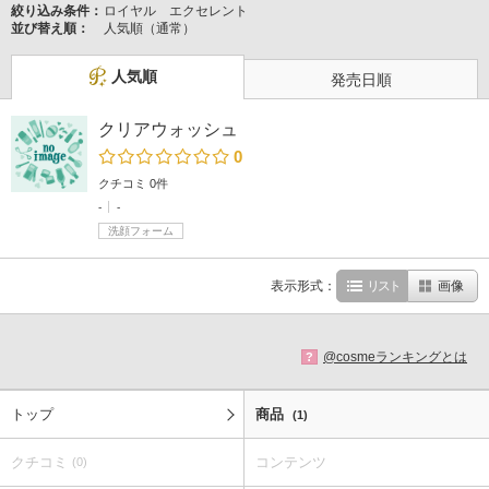
絞り込み条件：
ロイヤル エクセレント
並び替え順：
人気順（通常）
人気順
発売日順
クリアウォッシュ
0
クチコミ 0件
-
-
洗顔フォーム
表示形式：
リスト
画像
@cosmeランキングとは
?
トップ
商品
(1)
クチコミ
コンテンツ
(0)