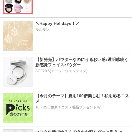
＼Happy Holidays！／
ルルルン
【新発売】パウダーなのにうるおい感♪透明感続く
新感覚フェイスパウダー
AGE20'S(エージトウェンティズ)
【今月のテーマ】夏を100倍楽しむ！私を彩るコス
メ
10・25日更新！コスメ現品プレゼントも♡