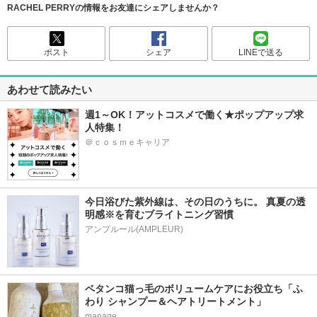
RACHEL PERRYの情報をお友達にシェアしませんか？
ポスト
シェア
LINEで送る
あわせて読みたい
週1～OK！アットコスメで働く★ポップアップ求
人特集！
＠ｃｏｓｍｅキャリア
今日浴びた紫外線は、その日のうちに。 真夏の透
明感※を育むブライトニング習慣
アンプルール(AMPLEUR)
ペタンコ猫っ毛のボリュームケアにお役立ち「ふ
わり シャンプー＆ヘアトリートメント」
manage