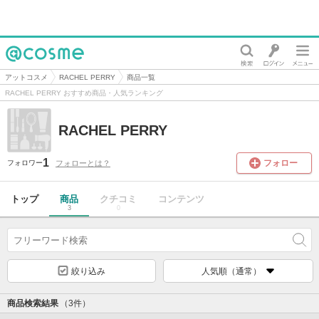
@cosme
アットコスメ
RACHEL PERRY
商品一覧
RACHEL PERRY おすすめ商品・人気ランキング
RACHEL PERRY
1
フォロー
フォローとは？
フォロワー
トップ
商品
クチコミ
コンテンツ
3
0
絞り込み
人気順（通常）
商品検索結果
（3件）