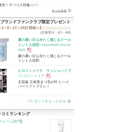
発売！デパコス特集
(5/27)
もっとみる
ブランドファンクラブ限定プレゼント
 1・9・17・24日 開催！】
(応募受付：8/1～8/8)
夏の暑い日も冷たく感じるクール
ミント入浴剤
/ epsomsalt sea cry
stals
夏の暑い日も冷たく感じるクール
現
ミント入浴剤
ヒロインメイク ラッシュハイプ
品
/ ヒロインメイク
主役級 立体美まつ毛が叶う ハイ
現
パーリフトブラシ！
品
プレゼントをもっとみる
チコミランキング
フォーム部門
】