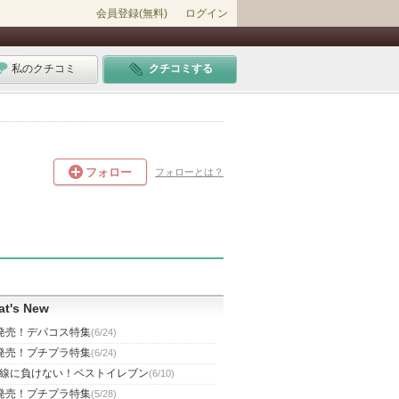
会員登録(無料)
ログイン
私のクチコミ
クチコミする
フォロー
フォローとは？
t's New
発売！デパコス特集
(6/24)
発売！プチプラ特集
(6/24)
線に負けない！ベストイレブン
(6/10)
発売！プチプラ特集
(5/28)