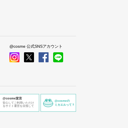
@cosme 公式SNSアカウント
instagram
x
facebook
line
@cosme宣言
@cosmeの
安心してご利用いただけ
ミカエルって？
るサイト運営を目指して