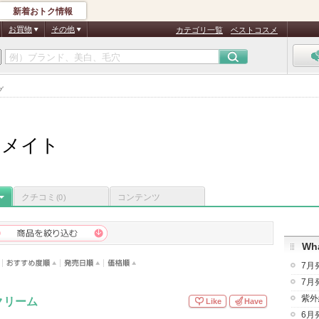
新着おトク情報
お買物
その他
カテゴリ一覧
ベストコスメ
グ
・メイト
クチコミ
コンテンツ
(0)
Wha
7月
7月
紫外
クリーム
Like
Have
6月