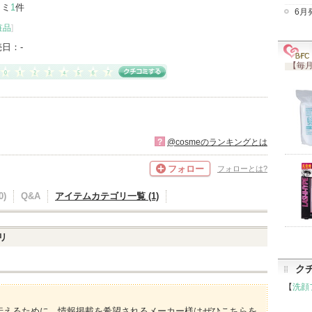
コミ
1
件
6月
粧品
]
売日：
-
【毎月
?
@cosmeのランキングとは
フォロー
フォローとは?
)
Q&A
アイテムカテゴリ一覧 (1)
リ
ク
【
洗顔
伝えるために、情報掲載を希望されるメーカー様はぜひこちらを