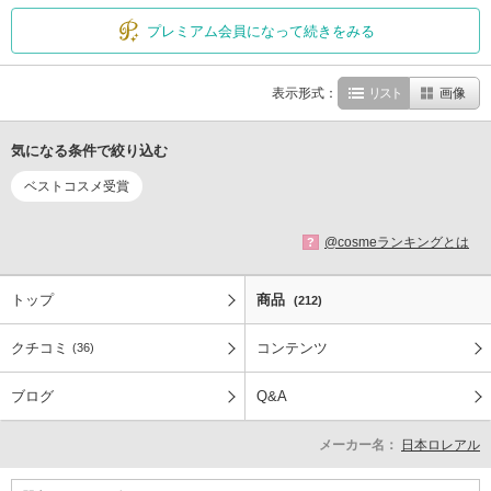
プレミアム会員になって続きをみる
表示形式：
リスト
画像
気になる条件で絞り込む
ベストコスメ受賞
@cosmeランキングとは
?
トップ
商品
(212)
クチコミ
コンテンツ
(36)
ブログ
Q&A
メーカー名：
日本ロレアル