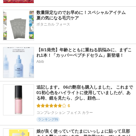
数量限定なのでお早めに！スペシャルアイテム　
夏の気になる毛穴ケア 
ボタニカル フォース
【8/1発売】年齢とともに重ねる肌悩みに、まずこ
れ1本！「カッパーペプチドセラム」新登場！
Abib
追記します。 06の艶宿も購入しました。 これまで
01初心色をハイライトに使用していましたが、あ
る時、鏡を見たら、少し、顔色…
6
コンプレクション フェイス カラー
ランキングIN
娘が良く使っていてたまにいっしょに貼って旦那