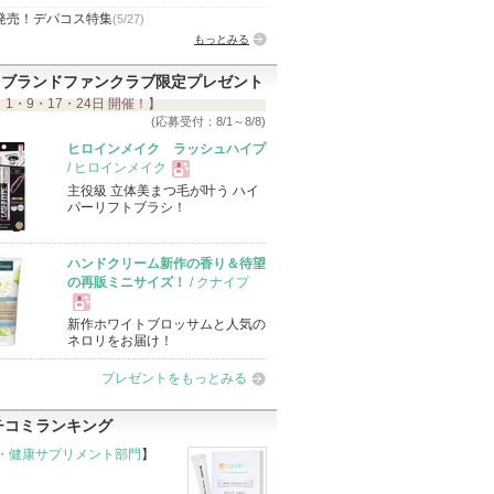
発売！デパコス特集
(5/27)
もっとみる
ブランドファンクラブ限定プレゼント
 1・9・17・24日 開催！】
(応募受付：8/1～8/8)
ヒロインメイク ラッシュハイプ
/ ヒロインメイク
主役級 立体美まつ毛が叶う ハイ
現
パーリフトブラシ！
品
ハンドクリーム新作の香り＆待望
の再販ミニサイズ！
/ クナイプ
新作ホワイトブロッサムと人気の
現
ネロリをお届け！
プレゼントをもっとみる
品
チコミランキング
・健康サプリメント部門
】