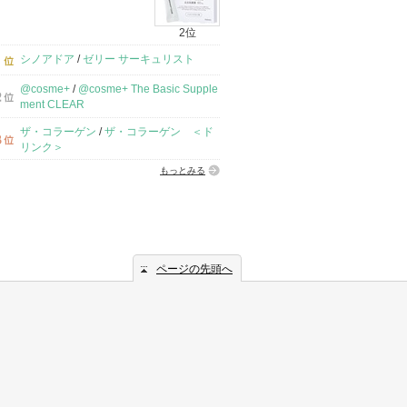
2位
シノアドア
/
ゼリー サーキュリスト
@cosme+
/
@cosme+ The Basic Supple
ment CLEAR
ザ・コラーゲン
/
ザ・コラーゲン ＜ド
リンク＞
もっとみる
ページの先頭へ