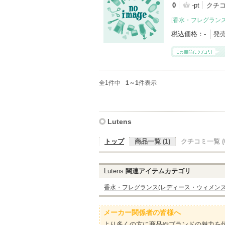
0
-pt
クチ
[
香水・フレグランス
税込価格：
-
発
全1件中
1～1
件表示
Lutens
トップ
商品一覧 (1)
クチコミ一覧 (0
Lutens
関連アイテムカテゴリ
香水・フレグランス(レディース・ウィメンズ
メーカー関係者の皆様へ
より多くの方に商品やブランドの魅力を