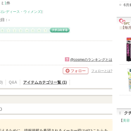
コミ
1
件
6月
(レディース・ウィメンズ)
]
売日：
-
【毎月
?
@cosmeのランキングとは
フォロー
フォローとは?
)
Q&A
アイテムカテゴリ一覧 (1)
)
ク
【
美容
伝えるために、情報掲載を希望されるメーカー様はぜひこちらを