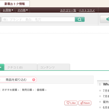
新着おトク情報
お買物
その他
カテゴリ一覧
ベストコスメ
クチコミ
コンテンツ
(0)
Wha
7月
7月
紫外
Like
Have
6月