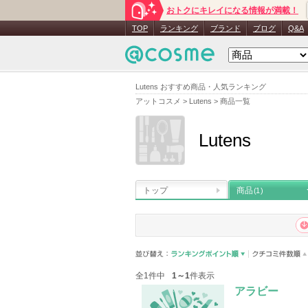
おトクにキレイになる情報が満載！
TOP
ランキング
ブランド
ブログ
Q&A
Lutens おすすめ商品・人気ランキング
アットコスメ
>
Lutens
>
商品一覧
Lutens
トップ
商品
(1)
全1件中
1～1
件表示
アラビー