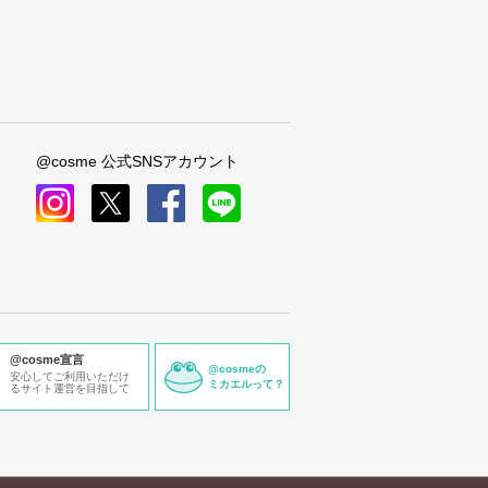
@cosme 公式SNSアカウント
instagram
x
facebook
line
@cosme宣言
@cosmeの
安心してご利用いただけ
ミカエルって？
るサイト運営を目指して