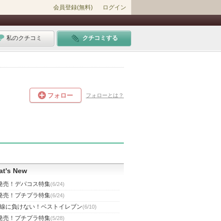
会員登録(無料)
ログイン
私のクチコミ
クチコミする
フォロー
フォローとは？
t's New
発売！デパコス特集
(6/24)
発売！プチプラ特集
(6/24)
線に負けない！ベストイレブン
(6/10)
発売！プチプラ特集
(5/28)