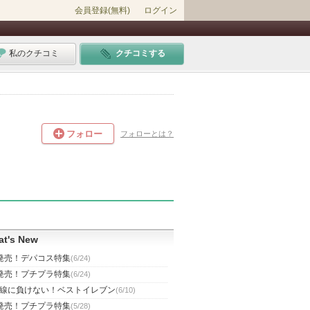
会員登録(無料)
ログイン
私のクチコミ
クチコミする
フォロー
フォローとは？
t's New
発売！デパコス特集
(6/24)
発売！プチプラ特集
(6/24)
線に負けない！ベストイレブン
(6/10)
発売！プチプラ特集
(5/28)