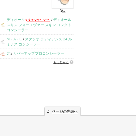
3位
ディオール
/
ディオール
スキン フォーエヴァー スキン コレクト
コンシーラー
M・A・C
/
スタジオ ラディアンス 24 ル
ミナス コンシーラー
tfit
/
カバーアッププロコンシーラー
もっとみる
ページの先頭へ