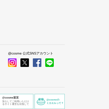
@cosme 公式SNSアカウント
instagram
x
facebook
line
@cosme宣言
@cosmeの
安心してご利用いただけ
ミカエルって？
るサイト運営を目指して