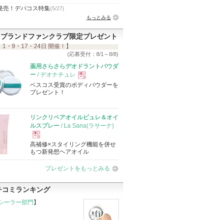
発売！デパコス特集
(5/27)
もっとみる
ブランドファンクラブ限定プレゼント
 1・9・17・24日 開催！】
(応募受付：8/1～8/8)
薬用さらさらデオドラントパウダ
ー
/ デオナチュレ
ベスコス受賞のボディパウダーを
現
プレゼント！
品
リンクリペアオイルピュレ＆オイ
ルスプレー
/ La Sana(ラサーナ)
高補修×スタイリング機能を併せ
現
もつ新発想ヘアオイル
プレゼントをもっとみる
品
チコミランキング
シーラー部門
】