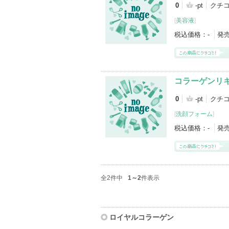
0
-pt
クチ
[
美容液
]
税込価格：
-
発
コラーゲンリ
0
-pt
クチ
[
洗顔フォーム
]
税込価格：
-
発
全2件中
1～2
件表示
ロイヤルコラーゲン