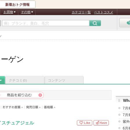
新着おトク情報
お買物
その他
カテゴリ一覧
ベストコスメ
グ
ラーゲン
クチコミ
コンテンツ
(0)
Wha
7月
7月
紫外
イスチュアジェル
Like
Have
6月