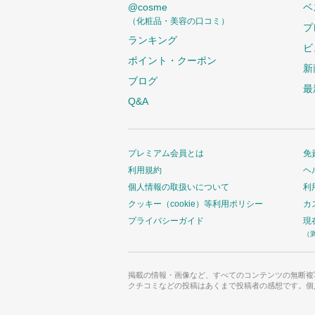
@cosme
ベ
（化粧品・美容の口コミ）
プ
ランキング
ビ
ポイント・クーポン
新
ブログ
最
Q&A
プレミアム会員とは
免
利用規約
ヘ
個人情報の取扱いについて
利
クッキー（cookie）等利用ポリシー
カ
プライバシーガイド
現
（
掲載の情報・画像など、すべてのコンテンツの無断複
クチコミなどの投稿はあくまで投稿者の感想です。個