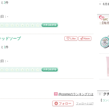
コミ
2
件
6月
売日：
-
【毎月
キッドソープ
Like
Have
コミ
1
件
売日：
-
ク
?
@cosmeのランキングとは
【
コン
フォロー
フォローとは?