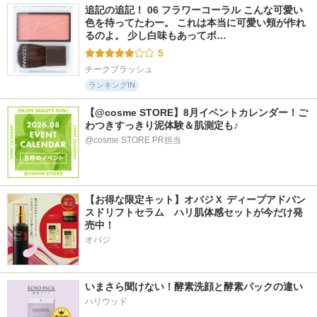
追記の追記！ 06 フラワーコーラル こんな可愛い
色を待ってたわー。 これは本当に可愛い頬が作れ
るのよ。 少し白味もあってボ…
5
チークブラッシュ
ランキングIN
【@cosme STORE】8月イベントカレンダー！ご
わつきすっきり泥体験＆肌測定も♪
@cosme STORE PR担当
【お得な限定キット】オバジＸ ディープアドバン
スドリフトセラム　ハリ肌体感セットが今だけ発
売中！
オバジ
いまさら聞けない！酵素洗顔と酵素パックの違い
ハリウッド