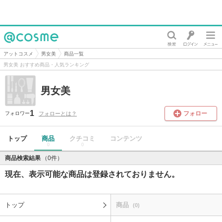
@cosme
アットコスメ
男女美
商品一覧
男女美 おすすめ商品・人気ランキング
男女美
1
フォロー
フォローとは？
フォロワー
トップ
商品
クチコミ
コンテンツ
0
0
商品検索結果
（0件）
現在、表示可能な商品は登録されておりません。
トップ
商品
(0)