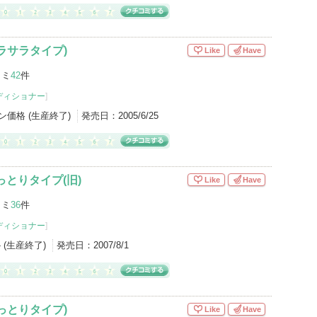
ラサラタイプ)
Like
Have
コミ
42
件
ディショナー
]
ン価格 (生産終了)
発売日：
2005/6/25
っとりタイプ(旧)
Like
Have
コミ
36
件
ディショナー
]
- (生産終了)
発売日：
2007/8/1
っとりタイプ)
Like
Have