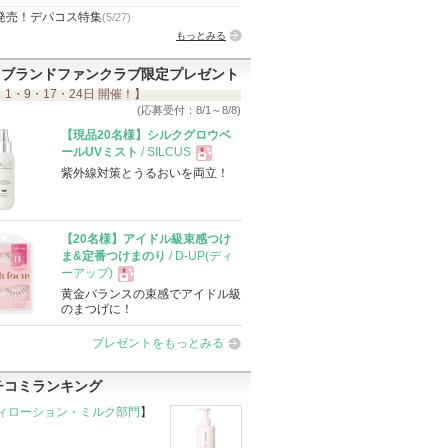
発売！デパコス特集
(5/27)
もっとみる
ブランドファンクラブ限定プレゼント
 1・9・17・24日 開催！】
(応募受付：8/1～8/8)
【現品20名様】シルクグロウベ
ールUVミスト
/ SILCUS
紫外線対策とうるおいを両立！
現
品
【20名様】アイドル級束感つけ
ま&定番つけまのり
/ D-UP(ディ
ーアップ)
黄金バランスの束感でアイドル級
現
のまつげに！
プレゼントをもっとみる
品
チコミランキング
ィローション・ミルク部門
】