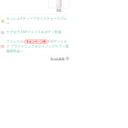
3位
キュレル
/
ディープモイスチャースプレ
ー
ケアセラ
/
APフェイス＆ボディ乳液
ファンケル
/
ボディミル
ク ブライトニング＆エイジングケア＜医
薬部外品＞
もっとみる