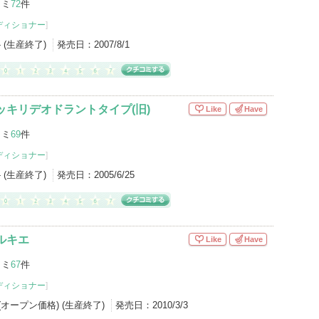
コミ
72
件
ディショナー
]
- (生産終了)
発売日：
2007/8/1
ッキリデオドラントタイプ(旧)
Like
Have
コミ
69
件
ディショナー
]
- (生産終了)
発売日：
2005/6/25
ルキエ
Like
Have
コミ
67
件
ディショナー
]
l (オープン価格) (生産終了)
発売日：
2010/3/3