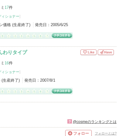
コミ
17
件
ディショナー
]
ン価格 (生産終了)
発売日：
2005/6/25
んわりタイプ
Like
Have
コミ
16
件
ディショナー
]
- (生産終了)
発売日：
2007/8/1
?
@cosmeのランキングとは
フォロー
フォローとは?