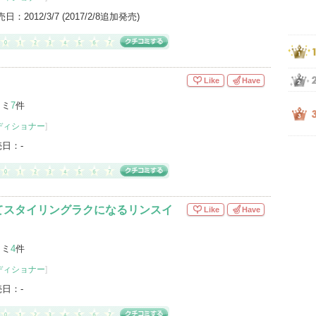
売日：
2012/3/7 (2017/2/8追加発売)
Like
Have
コミ
7
件
ディショナー
]
売日：
-
てスタイリングラクになるリンスイ
Like
Have
コミ
4
件
ディショナー
]
売日：
-