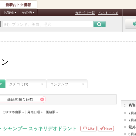
新着おトク情報
お買物
その他
カテゴリ一覧
ベストコスメ
ワン
クチコミ
コンテンツ
(3)
Wha
7月
7月
紫外
 シャンプー スッキリデオドラント
Like
Have
6月