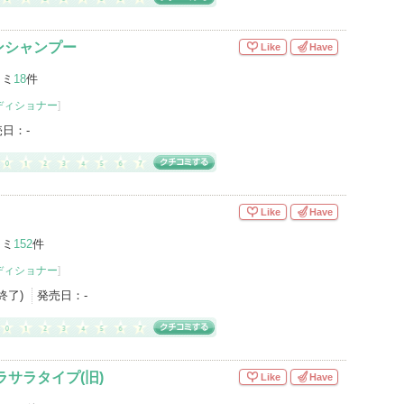
ンシャンプー
Like
Have
コミ
18
件
ディショナー
]
売日：
-
Like
Have
コミ
152
件
ディショナー
]
産終了)
発売日：
-
ラサラタイプ(旧)
Like
Have