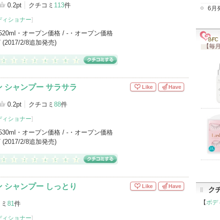
0.2pt
クチコミ
113
件
6月
ディショナー
]
520ml・オープン価格 / -・オープン価格
/7 (2017/2/8追加発売)
【毎月
 シャンプー サラサラ
Like
Have
0.2pt
クチコミ
88
件
ディショナー
]
530ml・オープン価格 / -・オープン価格
/7 (2017/2/8追加発売)
 シャンプー しっとり
Like
Have
ク
【
ボデ
コミ
81
件
ディショナー
]