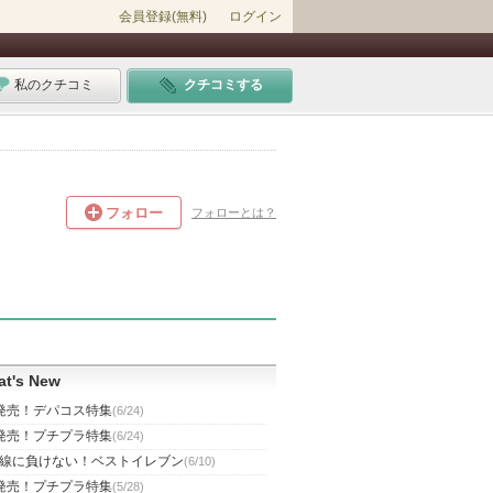
会員登録(無料)
ログイン
私のクチコミ
クチコミする
フォロー
フォローとは？
t's New
発売！デパコス特集
(6/24)
発売！プチプラ特集
(6/24)
線に負けない！ベストイレブン
(6/10)
発売！プチプラ特集
(5/28)