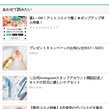
あわせて読みたい
週1～OK！アットコスメで働く★ポップアップ求
人特集！
＠ｃｏｓｍｅキャリア
プレゼントキャンペーンのお知らせ(5/17～5/23）
manyo
＼公式Instagramスタッフアカウント開設記念／
オトナの目元に嬉しいケアセット
Bio Lucia
【新作コスメ特集】8月発売のデパコスが大集合