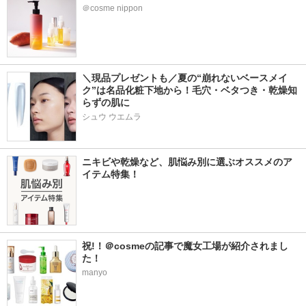
＠cosme nippon
＼現品プレゼントも／夏の“崩れないベースメイ
ク”は名品化粧下地から！毛穴・ベタつき・乾燥知
らずの肌に
シュウ ウエムラ
ニキビや乾燥など、肌悩み別に選ぶオススメのア
イテム特集！
祝!！＠cosmeの記事で魔女工場が紹介されまし
た！
manyo