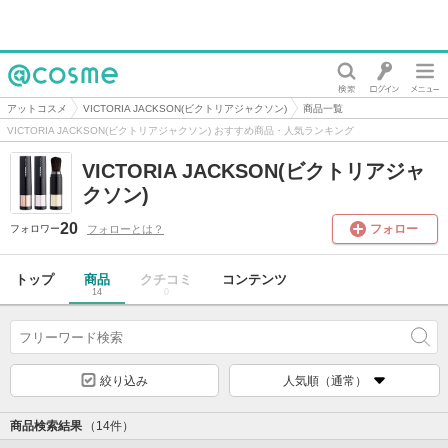
@cosme
アットコスメ
VICTORIA JACKSON(ビクトリアジャクソン)
商品一覧
VICTORIA JACKSON(ビクトリアジャクソン) おすすめ商品・人気ランキング
VICTORIA JACKSON(ビクトリアジャ
クソン)
20
フォロー
フォローとは？
フォロワー
トップ
商品
クチコミ
コンテンツ
14
0
絞り込み
人気順（通常）
商品検索結果
（14件）