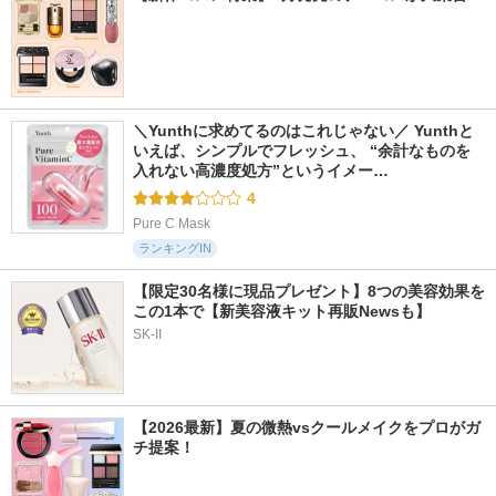
＼Yunthに求めてるのはこれじゃない／ Yunthと
いえば、シンプルでフレッシュ、 “余計なものを
入れない高濃度処方”というイメー…
4
Pure C Mask
ランキングIN
【限定30名様に現品プレゼント】8つの美容効果を
この1本で【新美容液キット再販Newsも】
SK-II
【2026最新】夏の微熱vsクールメイクをプロがガ
チ提案！