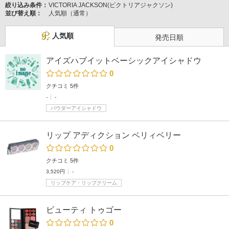
絞り込み条件：
VICTORIA JACKSON(ビクトリアジャクソン)
並び替え順：
人気順（通常）
人気順
発売日順
アイズハブイットベーシックアイシャドウ
0
クチコミ 5件
-
-
パウダーアイシャドウ
リップ アディクション ベリィベリー
0
クチコミ 5件
3,520円
-
リップケア・リップクリーム
ビューティ トゥゴー
0