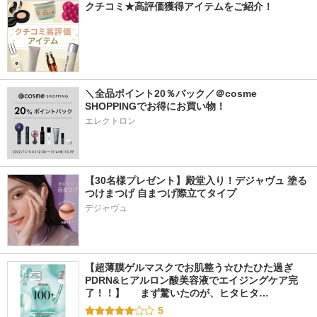
クチコミ★高評価獲得アイテムをご紹介！
＼全品ポイント20％バック／＠cosme 
SHOPPINGでお得にお買い物！
エレクトロン
【30名様プレゼント】殿堂入り！デジャヴュ 塗る
つけまつげ 自まつげ際立てタイプ
デジャヴュ
【超薄膜ゲルマスクでお肌整う☆ひたひた過ぎ
PDRN&ヒアルロン酸美容液でエイジングケア完
了！！】  　まず驚いたのが、ヒタヒタ…
5