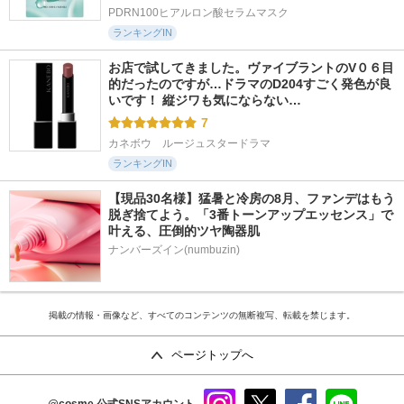
PDRN100ヒアルロン酸セラムマスク
ランキングIN
お店で試してきました。ヴァイブラントのV０６目
的だったのですが…ドラマのD204すごく発色が良
いです！ 縦ジワも気にならない…
7
カネボウ　ルージュスタードラマ
ランキングIN
【現品30名様】猛暑と冷房の8月、ファンデはもう
脱ぎ捨てよう。「3番トーンアップエッセンス」で
叶える、圧倒的ツヤ陶器肌
ナンバーズイン(numbuzin)
掲載の情報・画像など、すべてのコンテンツの無断複写、転載を禁じます。
ページトップへ