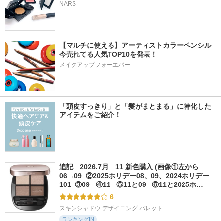
NARS
【マルチに使える】アーティストカラーペンシル
今売れてる人気TOP10を発表！
メイクアップフォーエバー
「頭皮すっきり」と「髪がまとまる」に特化した
アイテムをご紹介！
追記　2026.7月　11 新色購入 (画像①左から
06→09  ②2025ホリデー08、09、2024ホリデー
101  ③09   ④11   ⑤11と09   ⑥11と2025ホ…
6
スキンシャドウ デザイニング パレット
ランキングIN