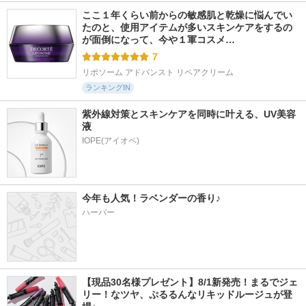
ここ１年くらい前からの敏感肌と乾燥に悩んでい
たのと、使用アイテムが多いスキンケアをするの
が面倒になって、今や１軍コスメ…
7
リポソーム アドバンスト リペアクリーム
ランキングIN
紫外線対策とスキンケアを同時に叶える、UV美容
液
今年も人気！ラベンダーの香り♪
ハーバー
【現品30名様プレゼント】8/1新発売！まるでジェ
リー！なツヤ、ぷるるんなリキッドルージュが登