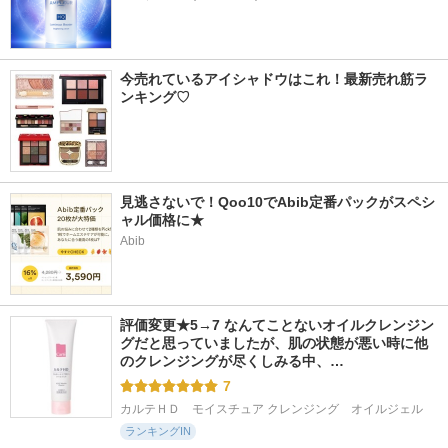
今売れているアイシャドウはこれ！最新売れ筋ラ
ンキング♡
見逃さないで！Qoo10でAbib定番パックがスペシ
ャル価格に★
Abib
評価変更★5→7 なんてことないオイルクレンジン
グだと思っていましたが、肌の状態が悪い時に他
のクレンジングが尽くしみる中、…
7
カルテＨＤ　モイスチュア クレンジング　オイルジェル
ランキングIN