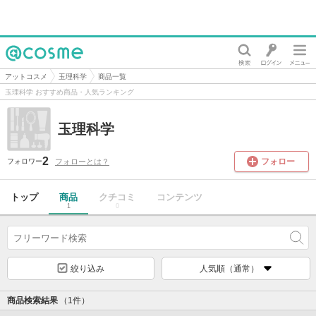
@cosme
アットコスメ
玉理科学
商品一覧
玉理科学 おすすめ商品・人気ランキング
玉理科学
2
フォロー
フォローとは？
フォロワー
トップ
商品
クチコミ
コンテンツ
1
0
絞り込み
人気順（通常）
商品検索結果
（1件）