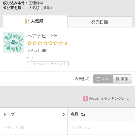
絞り込み条件：
玉理科学
並び替え順：
人気順（通常）
人気順
発売日順
ヘアナビ FE
0
クチコミ 15件
-
-
アウトバストリートメント
表示形式：
リスト
画像
@cosmeランキングとは
?
トップ
商品
(1)
クチコミ
コンテンツ
(0)