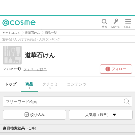
@cosme
アットコスメ
道華石けん
商品一覧
道華石けん おすすめ商品・人気ランキング
道華石けん
0
フォロー
フォローとは？
フォロワー
トップ
商品
クチコミ
コンテンツ
1
0
絞り込み
人気順（通常）
商品検索結果
（1件）