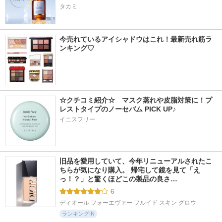
タカミ
今売れているアイシャドウはこれ！最新売れ筋ラ
ンキング♡
☆クチコミ紹介☆　マスク蒸れや皮脂対策に！プ
レストタイプのノーセバム PICK UP♪
イニスフリー
旧品を愛用していて、今年リニューアルされたこ
ちらが気になり購入。 帰宅して鏡を見て「え
っ！？」と驚くほどこの製品の良さ…
6
ディオール フォーエヴァー フルイド スキン グロウ
ランキングIN