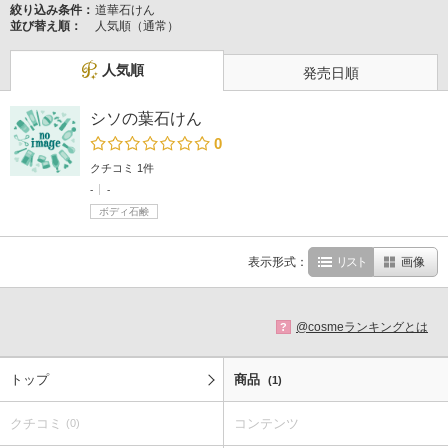
絞り込み条件：
道華石けん
並び替え順：
人気順（通常）
人気順
発売日順
シソの葉石けん
0
クチコミ 1件
-
-
ボディ石鹸
表示形式：
リスト
画像
@cosmeランキングとは
?
トップ
商品
(1)
クチコミ
コンテンツ
(0)