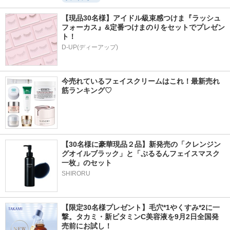
【現品30名様】アイドル級束感つけま『ラッシュ
フォーカス』&定番つけまのりをセットでプレゼン
ト！
D-UP(ディーアップ)
今売れているフェイスクリームはこれ！最新売れ
筋ランキング♡
【30名様に豪華現品２品】新発売の「クレンジン
グオイルブラック」と「ぷるるんフェイスマスク
一枚」のセット
SHIRORU
【限定30名様プレゼント】毛穴*1やくすみ*2に一
撃。タカミ・新ビタミンC美容液を9月2日全国発
売前にお試し！