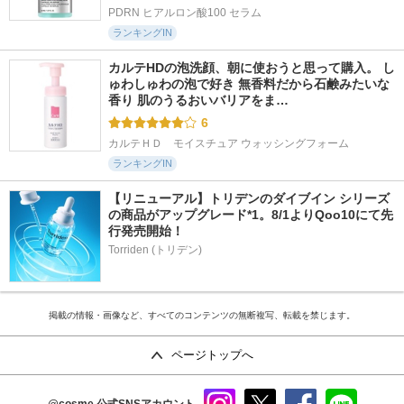
PDRN ヒアルロン酸100 セラム
ランキングIN
カルテHDの泡洗顔、朝に使おうと思って購入。 し
ゅわしゅわの泡で好き 無香料だから石鹸みたいな
香り 肌のうるおいバリアをま…
6
カルテＨＤ　モイスチュア ウォッシングフォーム
ランキングIN
【リニューアル】トリデンのダイブイン シリーズ
の商品がアップグレード*1。8/1よりQoo10にて先
行発売開始！
Torriden (トリデン)
掲載の情報・画像など、すべてのコンテンツの無断複写、転載を禁じます。
ページトップへ