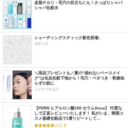
皮脂テカリ・毛穴の目立ちにも！さっぱりシャバ
シャバ化粧水
シェーディングスティック新色登場♪
セザンヌ
＼現品プレゼントも／夏の“崩れないベースメイ
ク”は名品化粧下地から！毛穴・ベタつき・乾燥知
らずの肌に
シュウ ウエムラ
【PDRN ヒアルロン酸100 セラムAnua】 忖度な
しで正直レビューいたします！ 私がいま、韓国コ
スメ基礎化粧品で1番リピートして…
5