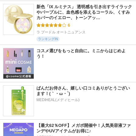
新色「IX ルミナス」 透明感を引き出すライラック
やパープルに、血色感を添えるコーラル、くすみ
カバーのイエロー、トーンアッ…
6
ラ プードル オートニュアンス
ランキングIN
コスメ選びをもっと自由に。ミニからはじめよ
う！
ぱんだお侍さん、嬉しい口コミありがとうござい
ます！(｀・ω・´)
MEDIHEAL(メディヒール)
【最大62％OFF】メガポ開催中！人気美容液ファ
ンデやUVアイテムがお得に♪