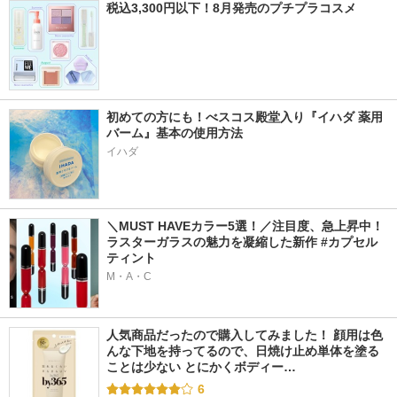
税込3,300円以下！8月発売のプチプラコスメ
初めての方にも！べスコス殿堂入り『イハダ 薬用
バーム』基本の使用方法
イハダ
＼MUST HAVEカラー5選！／注目度、急上昇中！
ラスターガラスの魅力を凝縮した新作 #カプセル
ティント
M・A・C
人気商品だったので購入してみました！ 顔用は色
んな下地を持ってるので、日焼け止め単体を塗る
ことは少ない とにかくボディー…
6