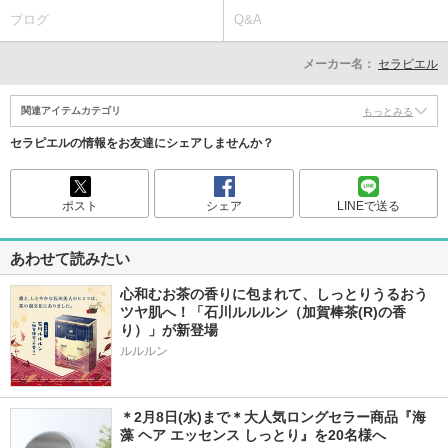
ブログ
Q&A
メーカー名：
セラピエル
関連アイテムカテゴリ
もっとみる
セラピエルの情報をお友達にシェアしませんか？
ポスト
シェア
LINEで送る
あわせて読みたい
心和むお茶の香りに包まれて、しっとりうるおう
ツヤ肌へ！「石川ルルルン（加賀棒茶(R)の香
り）」が新登場
＊2月8日(水)まで＊大人気ロングセラー商品『海
藻 ヘア エッセンス しっとり』を20名様へ