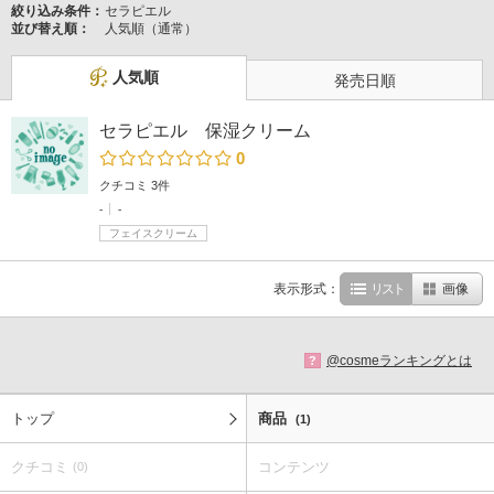
絞り込み条件：
セラピエル
並び替え順：
人気順（通常）
人気順
発売日順
セラピエル 保湿クリーム
0
クチコミ 3件
-
-
フェイスクリーム
表示形式：
リスト
画像
@cosmeランキングとは
?
トップ
商品
(1)
クチコミ
コンテンツ
(0)