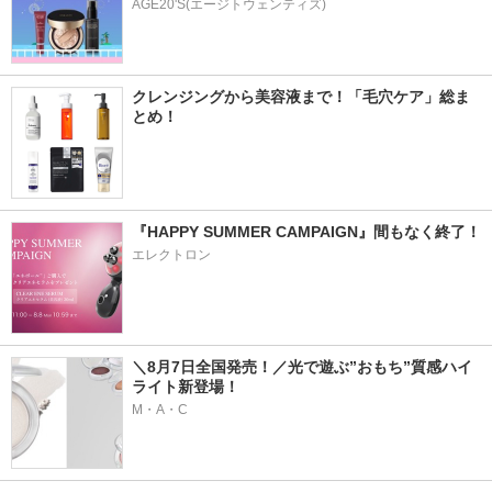
AGE20'S(エージトウェンティズ)
クレンジングから美容液まで！「毛穴ケア」総ま
とめ！
『HAPPY SUMMER CAMPAIGN』間もなく終了！
エレクトロン
＼8月7日全国発売！／光で遊ぶ”おもち”質感ハイ
ライト新登場！
M・A・C