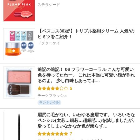
ステラシード
【ベスコス30冠*】トリプル薬用クリーム 人気*の
ヒミツをご紹介！
ドクターケイ
追記の追記！ 06 フラワーコーラル こんな可愛い
色を待ってたわー。 これは本当に可愛い頬が作れ
るのよ。 少し白味もあってボ…
5
チークブラッシュ
ランキングIN
眉尻に毛がない、いわゆる麿眉です。 いろいろな
ペンシル(太芯…細芯…超細芯…)を試しましたが、
滑ってしまいなかなか色が乗らず…
7