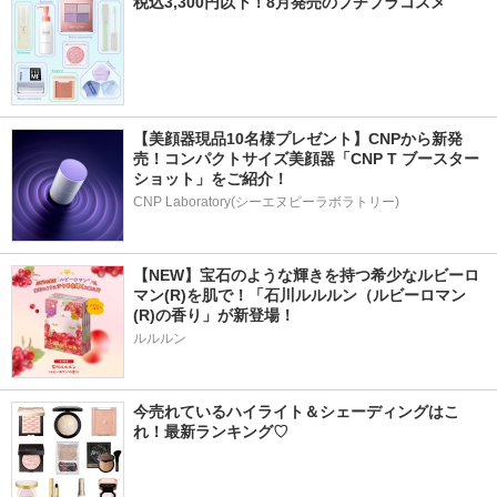
税込3,300円以下！8月発売のプチプラコスメ
【美顔器現品10名様プレゼント】CNPから新発
売！コンパクトサイズ美顔器「CNP T ブースター 
ショット」をご紹介！
CNP Laboratory(シーエヌピーラボラトリー)
【NEW】宝石のような輝きを持つ希少なルビーロ
マン(R)を肌で！「石川ルルルン（ルビーロマン
(R)の香り」が新登場！
ルルルン
今売れているハイライト＆シェーディングはこ
れ！最新ランキング♡