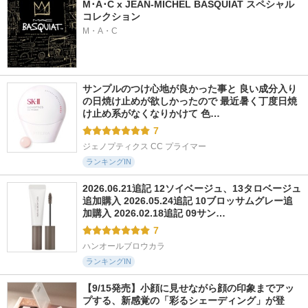
M･A･C x JEAN-MICHEL BASQUIAT スペシャル
コレクション
M・A・C
サンプルのつけ心地が良かった事と 良い成分入り
の日焼け止めが欲しかったので 最近暑く丁度日焼
け止め系がなくなりかけて 色…
7
ジェノプティクス CC プライマー
ランキングIN
2026.06.21追記 12ソイベージュ、13タロベージュ
追加購入 2026.05.24追記 10ブロッサムグレー追
加購入 2026.02.18追記 09サン…
7
ハンオールブロウカラ
ランキングIN
【9/15発売】小顔に見せながら顔の印象までアッ
プする、新感覚の「彩るシェーディング」が登