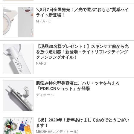
＼8月7日全国発売！／光で遊ぶ”おもち”質感ハイ
ライト新登場！
M・A・C
【現品30名様プレゼント！】スキンケア前から光
を放つ透明感！新登場・ライトリフレクティング 
クレンジングオイル！
NARS
肌悩み特化型美容液に、ハリ・ツヤを与える
「PDR-CNショット」が登場
【祝】2020年！新年あけましておめでとうござい
ます！
MEDIHEAL(メディヒール)