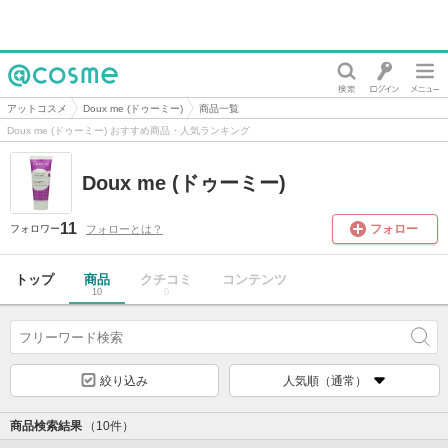
@cosme
アットコスメ
Doux me (ドゥーミー)
商品一覧
Doux me (ドゥーミー) おすすめ商品・人気ランキング
Doux me (ドゥーミー)
11
フォロー
フォローとは？
フォロワー
トップ
商品
クチコミ
コンテンツ
10
0
絞り込み
人気順（通常）
商品検索結果
（10件）