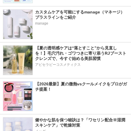
カスタムケアを可能にするmanage（マネージ）
プラスラインをご紹介
manage
【夏の透明感ケアは“落とすこと”から見直し
を！】毛穴汚れ・ゴワつきに寄り添うRJブースト
クレンズで、今すぐ始める美肌習慣
アピセラピーコスメティクス
【2026最新】夏の微熱vsクールメイクをプロがガ
チ提案！
健やかな肌を保つ秘訣は？「ワセリン配合※湿潤
スキンケア」で乾燥対策