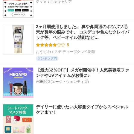
＠ｃｏｓｍｅキャリア
2ヶ月弱使用しました。 鼻や鼻周辺のポツポツ毛
穴が長年の悩みです。 コスデコや色んなクレイパ
ック等、ベビーオイル洗顔など…
5
おうちdeエステ ディープクレイ洗顔
ランキングIN
【最大62％OFF】メガポ開催中！人気美容液ファ
ンデやUVアイテムがお得に♪
AGE20'S(エージトウェンティズ)
デイリーに使いたい大容量タイプからスペシャル
ケアまで！