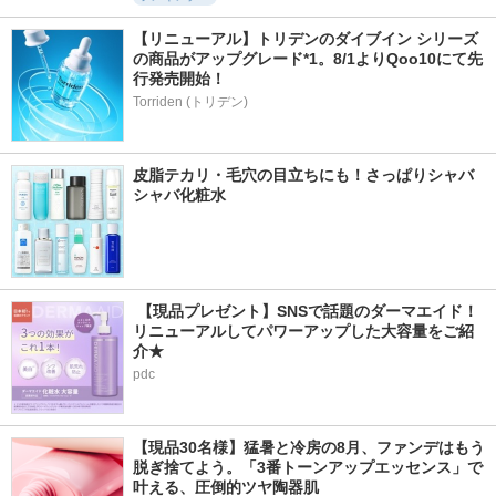
【リニューアル】トリデンのダイブイン シリーズ
の商品がアップグレード*1。8/1よりQoo10にて先
行発売開始！
Torriden (トリデン)
皮脂テカリ・毛穴の目立ちにも！さっぱりシャバ
シャバ化粧水
 【現品プレゼント】SNSで話題のダーマエイド！
リニューアルしてパワーアップした大容量をご紹
介★
pdc
【現品30名様】猛暑と冷房の8月、ファンデはもう
脱ぎ捨てよう。「3番トーンアップエッセンス」で
叶える、圧倒的ツヤ陶器肌