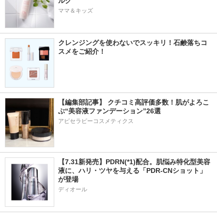
ルク
ママ＆キッズ
クレンジングを使わないでスッキリ！石鹸落ちコ
スメをご紹介！
【編集部記事】 クチコミ高評価多数！肌がよろこ
ぶ“美容液ファンデーション”26選
アピセラピーコスメティクス
【7.31新発売】PDRN(*1)配合。肌悩み特化型美容
液に、ハリ・ツヤを与える「PDR-CNショット」
が登場
ディオール