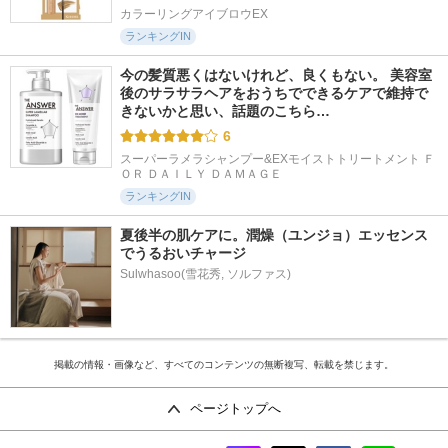
カラーリングアイブロウEX
ランキングIN
今の髪質悪くはないけれど、良くもない。 美容室
後のサラサラヘアをおうちでできるケアで維持で
きないかと思い、話題のこちら…
6
スーパーラメラシャンプー&EXモイストトリートメント Ｆ
ＯＲ ＤＡＩＬＹ ＤＡＭＡＧＥ
ランキングIN
夏後半の肌ケアに。潤燥（ユンジョ）エッセンス
でうるおいチャージ
Sulwhasoo(雪花秀, ソルファス)
掲載の情報・画像など、すべてのコンテンツの無断複写、転載を禁じます。
ページトップへ