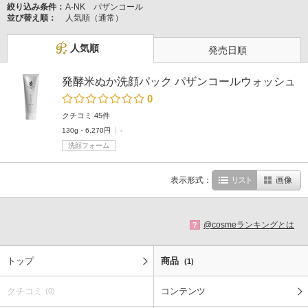
絞り込み条件：
A-NK パザンコール
並び替え順：
人気順（通常）
人気順
発売日順
発酵米ぬか洗顔パック パザンコールウォッシュ
0
クチコミ 45件
130g・6,270円
-
洗顔フォーム
表示形式：
リスト
画像
@cosmeランキングとは
?
トップ
商品
(1)
クチコミ
コンテンツ
(0)