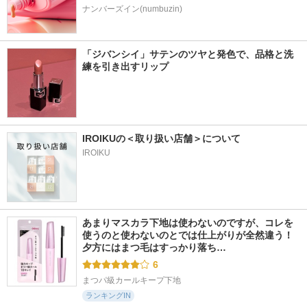
ナンバーズイン(numbuzin)
「ジバンシイ」サテンのツヤと発色で、品格と洗
練を引き出すリップ
IROIKUの＜取り扱い店舗＞について
IROIKU
あまりマスカラ下地は使わないのですが、コレを
使うのと使わないのとでは仕上がりが全然違う！ 
夕方にはまつ毛はすっかり落ち…
6
まつパ級カールキープ下地
ランキングIN