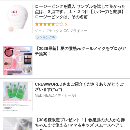
ロージーピンクを購入 サンプルを試して良かった
点は、３点です。 １・２つ目【カバー力と艶肌】 
ロージーピンクは、その名前…
5
ジェノプティクス CC プライマー
ランキングIN
【2026最新】夏の微熱vsクールメイクをプロがガ
チ提案！
CREWWORLDさまご紹介くださりありがとうご
ざいます(*'ω'*)
MEDIHEAL(メディヒール)
【30名様限定プレゼント！】敏感肌の大人から赤
ちゃんまで使える♪ママ＆キッズ スムースヘアミ