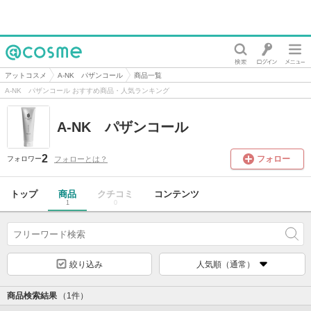
@cosme
アットコスメ
A-NK パザンコール
商品一覧
A-NK パザンコール おすすめ商品・人気ランキング
A-NK パザンコール
2
フォロー
フォローとは？
フォロワー
トップ
商品
クチコミ
コンテンツ
1
0
絞り込み
人気順（通常）
商品検索結果
（1件）