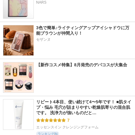
NARS
3色で簡単♪ライティングアップアイシャドウに万
能ブラウンが仲間入り！
セザンヌ
【新作コスメ特集】8月発売のデパコスが大集合
リピート4本目、使い続けて4〜5年です！ ■肌タイ
プ・悩み 毛穴が詰まりやすい乾燥肌寄りの混合肌
です。 洗浄力が強いものだと…
7
エッセンスイン クレンジングフォーム
ランキングIN