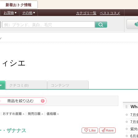
新着おトク情報
お買物
その他
カテゴリ一覧
ベストコスメ
グ
ティシエ
クチコミ
コンテンツ
(0)
Wha
7月
7月
紫外
ー・ザナナス
Like
Have
6月