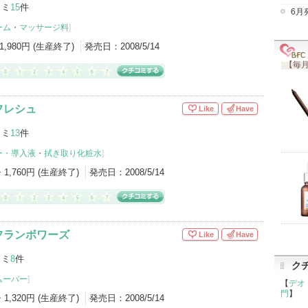
コミ
15
件
6月
ーム
・
マッサージ料
]
1,980円 (生産終了)
発売日：
2008/5/14
【毎月
フレシュ
Like
Have
コミ
13
件
ー・導入液
・
拭き取り化粧水
]
・1,760円 (生産終了)
発売日：
2008/5/14
フランボワーズ
Like
Have
コミ
8
件
ク
ムーバー
]
【
デオ
門
】
・1,320円 (生産終了)
発売日：
2008/5/14