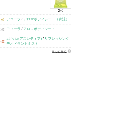
2位
アユーラ
/
アロマボディシート（青涼）
アユーラ
/
アロマボディシート
athletia(アスレティア)
/
リフレッシング
デオドラントミスト
もっとみる