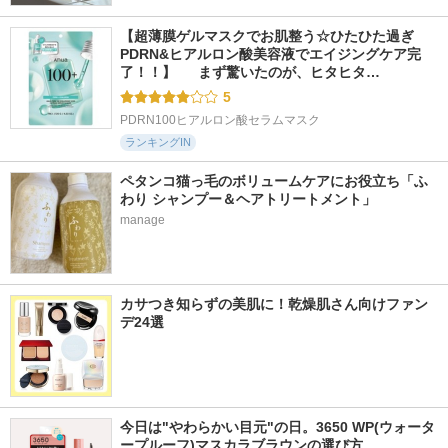
【超薄膜ゲルマスクでお肌整う☆ひたひた過ぎ
PDRN&ヒアルロン酸美容液でエイジングケア完
了！！】  　まず驚いたのが、ヒタヒタ…
5
PDRN100ヒアルロン酸セラムマスク
ランキングIN
ペタンコ猫っ毛のボリュームケアにお役立ち「ふ
わり シャンプー＆ヘアトリートメント」
manage
カサつき知らずの美肌に！乾燥肌さん向けファン
デ24選
今日は"やわらかい目元"の日。3650 WP(ウォータ
ープルーフ)マスカラブラウンの選び方