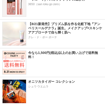
3650（san roku go zero）
【8/21新発売】プリズム肌を作る化粧下地『アン
ベリスールデクラ』誕生。メイクアップ×スキンケ
アアプローチで自ら輝く肌へ
クレ・ド・ポー ボーテ
今なら1,500円(税込)以上のお買い上げで送料無
料！
オニツカタイガー コレクション
シュウ ウエムラ