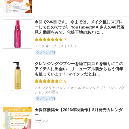
今回で2本目です。 今までは、メイク後にスプレ
ーしてたのですが、YouTubeのMAIさんの40代若
見え動画をみて、化粧下地のあとに…
7
メイク キープ ミスト EX ＋
ランキングIN
クレンジングジプシーを経て口コミを頼りにこの
アイテムに出会い…リニューアル前からもう何年
も使っています！ マイクレだとお…
6
スキンクリア クレンズ オイル アロマタイプ リフレシング
シトラスの香り
ランキングIN
★保存推奨★【2026年秋新作】8月発売カレンダ
ー
セザンヌ