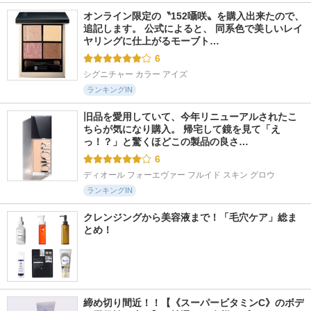
オンライン限定の〝152囁咲〟を購入出来たので、
追記します。 公式によると、 同系色で美しいレイ
ヤリングに仕上がるモーブト…
6
シグニチャー カラー アイズ
ランキングIN
旧品を愛用していて、今年リニューアルされたこ
ちらが気になり購入。 帰宅して鏡を見て「え
っ！？」と驚くほどこの製品の良さ…
6
ディオール フォーエヴァー フルイド スキン グロウ
ランキングIN
クレンジングから美容液まで！「毛穴ケア」総ま
とめ！
締め切り間近！！【《スーパービタミンC》のボデ