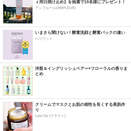
ィ用日焼け止め】を抽選で10名様にプレゼント！
アンプルール(AMPLEUR)
いまさら聞けない！酵素洗顔と酵素パックの違い
ハリウッド
洋梨＆イングリッシュペアー×フローラルの香りま
とめ
クリームでマスクとお肌の相性を良くする美肌作
り
Lala Vie (ララヴィ)