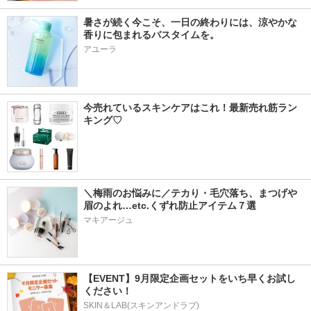
暑さが続く今こそ、一日の終わりには、涼やかな
香りに包まれるバスタイムを。
アユーラ
今売れているスキンケアはこれ！最新売れ筋ラン
キング♡
＼梅雨のお悩みに／テカり・毛穴落ち、まつげや
眉のよれ…etc.くずれ防止アイテム７選
マキアージュ
【EVENT】9月限定企画セットをいち早くお試し
ください！
SKIN＆LAB(スキンアンドラブ)