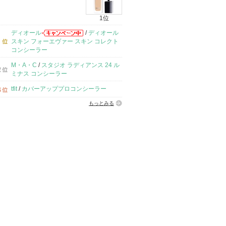
1位
ディオール
/
ディオール
スキン フォーエヴァー スキン コレクト
コンシーラー
M・A・C
/
スタジオ ラディアンス 24 ル
ミナス コンシーラー
tfit
/
カバーアッププロコンシーラー
もっとみる