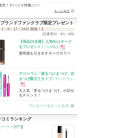
発売！デパコス特集
(5/27)
もっとみる
ブランドファンクラブ限定プレゼント
 1・9・17・24日 開催！】
(応募受付：8/1～8/8)
【現品20名様】人気No.1チーク
をプレゼント！
/ LoNLy
透明感を引き出すモーヴカラー
現
品
デジャヴュ「塗るつけまつげ」自
まつげ際立てタイプ
/ デジャヴュ
大人気「塗るつけまつげ」が試せ
現
るチャンス！
プレゼントをもっとみる
品
チコミランキング
シーラー部門
】