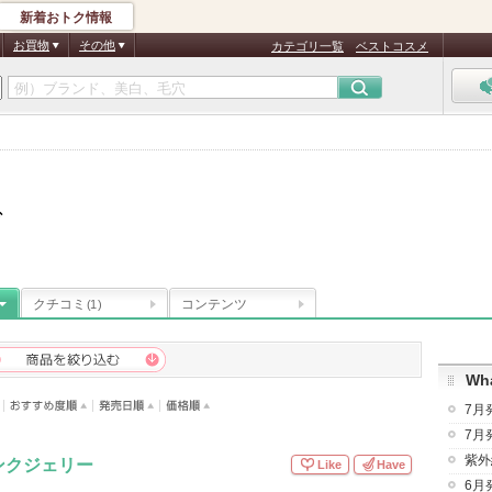
新着おトク情報
お買物
その他
カテゴリ一覧
ベストコスメ
グ
クチコミ
コンテンツ
(1)
Wha
7月
7月
紫外
ンクジェリー
Like
Have
6月