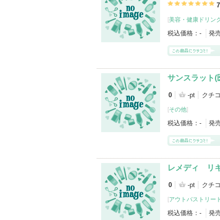
7
[
美容・健康ドリン
税込価格：
-
発
サンスラット(
0
-pt
クチ
[
その他
]
税込価格：
-
発
レメディ リ
0
-pt
クチ
[
アウトバストリー
税込価格：
-
発