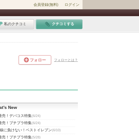
会員登録(無料)
ログイン
私のクチコミ
クチコミする
フォロー
フォローとは？
t's New
発売！デパコス特集
(6/24)
発売！プチプラ特集
(6/24)
線に負けない！ベストイレブン
(6/10)
発売！プチプラ特集
(5/28)