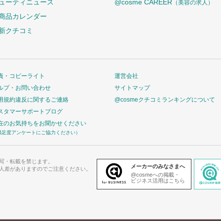
ューティニュース
@cosme CAREER
（美容の求人）
商品カレンダー
新クチコミ
責・コピーライト
運営会社
ルプ・お問い合わせ
サイトマップ
用規約違反に関するご連絡
@cosmeクチコミランキングについて
スタマーサポートブログ
在のお気持ちをお聞かせください
満足度アンケートにご協力ください）
写・転載を禁じます。
メーカーのみなさまへ
人差がありますのでご注意ください。
@cosmeへの掲載・
ビジネス活用はこちら