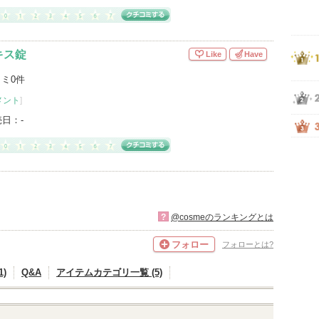
キス錠
Like
Have
ミ0件
メント
]
売日：
-
?
@cosmeのランキングとは
フォロー
フォローとは?
)
Q&A
アイテムカテゴリ一覧 (5)