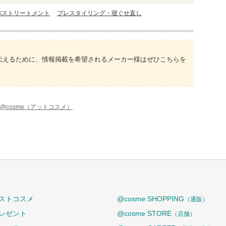
バストリートメント
プレスタイリング・寝ぐせ直し
伝えるために、情報掲載を希望されるメーカー様はぜひこちらを
@cosme（アットコスメ）
ストコスメ
@cosme SHOPPING
（通販）
レゼント
@cosme STORE
（店舗）