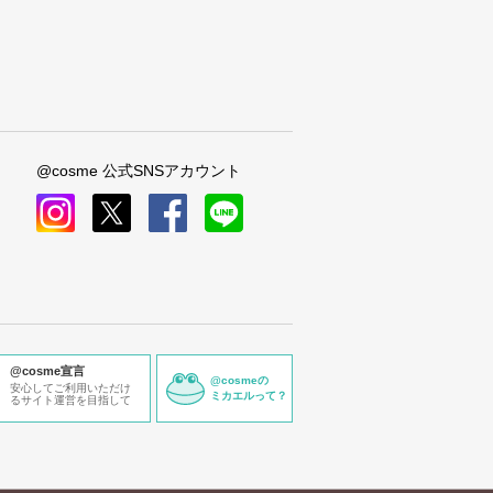
@cosme 公式SNSアカウント
instagram
x
facebook
line
@cosme宣言
@cosmeの
安心してご利用いただけ
ミカエルって？
るサイト運営を目指して