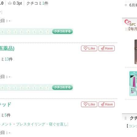
.0
0.3pt
クチコミ
1
件
6月
ク
]
売日：
-
【毎月
医薬品)
Like
Have
コミ
13
件
売日：
-
キッド
Like
Have
コミ
5
件
ク
トメント
・
プレスタイリング・寝ぐせ直し
]
【
コン
売日：
-