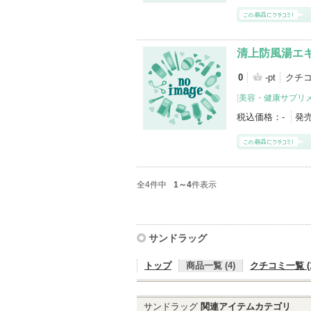
清上防風湯エ
0
-pt
クチコ
[
美容・健康サプリ
税込価格：
-
発
全4件中
1～4
件表示
サンドラッグ
トップ
商品一覧 (4)
クチコミ一覧 (1
サンドラッグ
関連アイテムカテゴリ