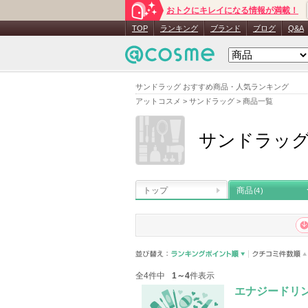
おトクにキレイになる情報が満載！
TOP
ランキング
ブランド
ブログ
Q&A
サンドラッグ おすすめ商品・人気ランキング
アットコスメ
>
サンドラッグ
>
商品一覧
サンドラッ
トップ
商品
(4)
全4件中
1～4
件表示
エナジードリ