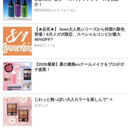
介！
MEDIHEAL(メディヒール)
【★必見★】 fwee大人気シリーズから待望の新色
登場！8月メガポ限定、スペシャルコンビが最大
46%OFF?
fwee(フィー)
【2026最新】夏の微熱vsクールメイクをプロがガ
チ提案！
じわっと熱っぽい大人カラーを楽しんで°˖✧
セザンヌ