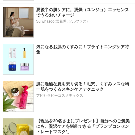
夏後半の肌ケアに。潤燥（ユンジョ）エッセンス
でうるおいチャージ
Sulwhasoo(雪花秀, ソルファス)
気になるお肌のくすみに！ブライトニングケア特
集
肌に過酷な夏を乗り切る！毛穴、くすみレスな均
一肌をつくるスキンケアテクニック
アピセラピーコスメティクス
【現品を30名さまにプレゼント】自分へのご褒美
にも。贅沢ケアを堪能できる「プランプコンセン
トレートマスク*」