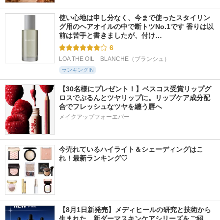
使い心地は申し分なく、今まで使ったスタイリン
グ用のヘアオイルの中で断トツNo.1です 香りは以
前は苦手と書きましたが、付け…
6
LOA THE OIL　BLANCHE（ブランシュ）
ランキングIN
【30名様にプレゼント！】ベスコス受賞リップグ
ロスでぷるんとツヤリップに。リップケア成分配
合でフレッシュなツヤを纏う唇へ
メイクアップフォーエバー
今売れているハイライト＆シェーディングはこ
れ！最新ランキング♡
【8月1日新発売】メディヒールの研究と技術から
生まれた、新ダーマスキンケアシリーズをご紹