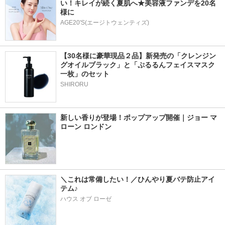
い！キレイが続く夏肌へ★美容液ファンデを20名
様に
AGE20'S(エージトウェンティズ)
【30名様に豪華現品２品】新発売の「クレンジン
グオイルブラック」と「ぷるるんフェイスマスク
一枚」のセット
SHIRORU
新しい香りが登場！ポップアップ開催｜ジョー マ
ローン ロンドン
＼これは常備したい！／ひんやり夏バテ防止アイ
テム♪
ハウス オブ ローゼ