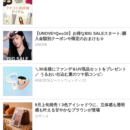
【UNOVE×Qoo10】お得なBIG SALEスタート♪購
入金額別クーポンや限定のおまけも☆
UNOVE
＼30名様にファンデ＆UV現品セットをプレゼント
／ うるおい仕込む夏のツヤ肌コンビ♪
AGE20'S(エージトウェンティズ)
9月上旬発売！3色アイシャドウに、立体感も透明
感も叶える甘やかなブラウンが登場