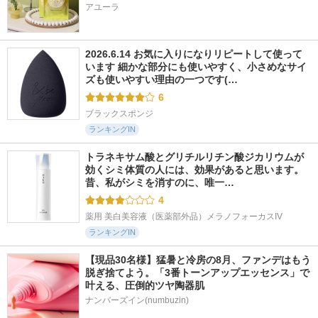
アユーラ
2026.6.14 お気に入りになりリピートして使って
います 細かな部分にも使いやすく、小さめなサイ
ズも使いやすい理由の一つです(…
6
ブラックスポンジ
ランキングIN
トラネキサム酸とグリチルリチン酸ジカリウムが
効くシミ体質の人には、効果があると思います。 
昔、私がシミを消すのに、唯一…
4
薬用 美白美容液（医薬部外品）メラノフォーカスIV
ランキングIN
【現品30名様】猛暑と冷房の8月、ファンデはもう
脱ぎ捨てよう。「3番トーンアップエッセンス」で
叶える、圧倒的ツヤ陶器肌
ナンバーズイン(numbuzin)