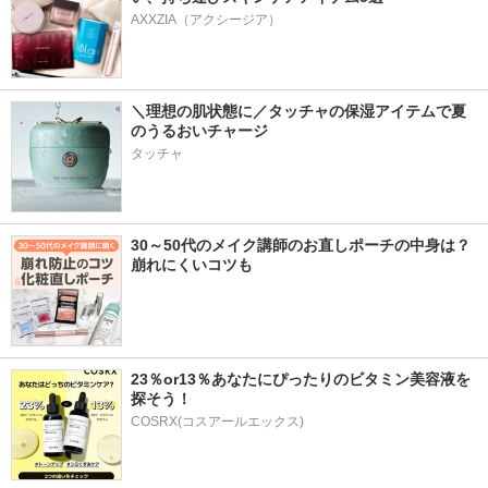
AXXZIA（アクシージア）
＼理想の肌状態に／タッチャの保湿アイテムで夏
のうるおいチャージ
タッチャ
30～50代のメイク講師のお直しポーチの中身は？
崩れにくいコツも
23％or13％あなたにぴったりのビタミン美容液を
探そう！
COSRX(コスアールエックス)