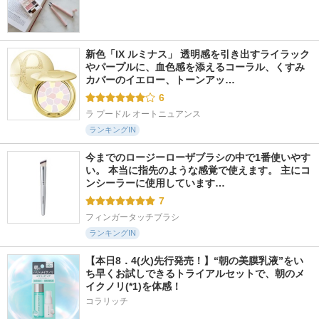
新色「IX ルミナス」 透明感を引き出すライラック
やパープルに、血色感を添えるコーラル、くすみ
カバーのイエロー、トーンアッ…
6
ラ プードル オートニュアンス
ランキングIN
今までのロージーローザブラシの中で1番使いやす
い。 本当に指先のような感覚で使えます。 主にコ
ンシーラーに使用しています…
7
フィンガータッチブラシ
ランキングIN
【本日8．4(火)先行発売！】“朝の美膜乳液”をい
ち早くお試しできるトライアルセットで、朝のメ
イクノリ(*1)を体感！
コラリッチ