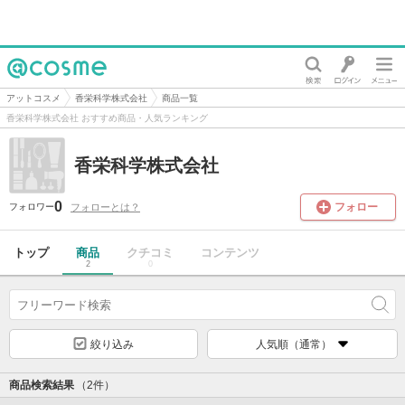
@cosme
アットコスメ
香栄科学株式会社
商品一覧
香栄科学株式会社 おすすめ商品・人気ランキング
香栄科学株式会社
0
フォロー
フォローとは？
フォロワー
トップ
商品
クチコミ
コンテンツ
2
0
絞り込み
人気順（通常）
商品検索結果
（2件）