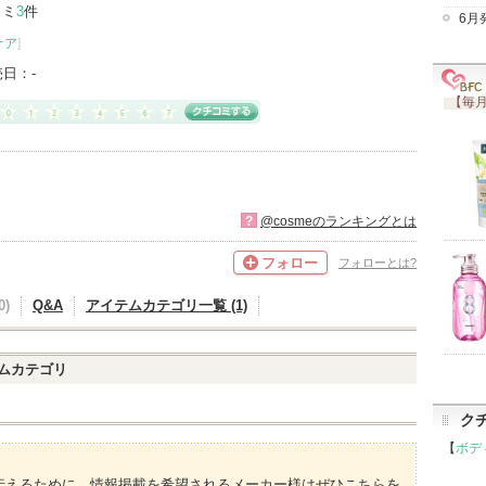
コミ
3
件
6月
ケア
]
売日：
-
【毎月
?
@cosmeのランキングとは
フォロー
フォローとは?
)
Q&A
アイテムカテゴリ一覧 (1)
ムカテゴリ
ク
【
ボデ
伝えるために、情報掲載を希望されるメーカー様はぜひこちらを