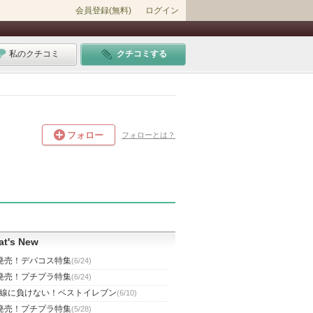
会員登録(無料)
ログイン
私のクチコミ
クチコミする
フォロー
フォローとは？
t's New
発売！デパコス特集
(6/24)
発売！プチプラ特集
(6/24)
線に負けない！ベストイレブン
(6/10)
発売！プチプラ特集
(5/28)