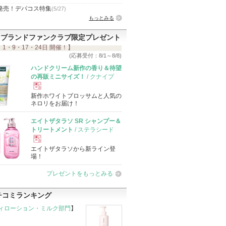
発売！デパコス特集
(5/27)
もっとみる
ブランドファンクラブ限定プレゼント
 1・9・17・24日 開催！】
(応募受付：8/1～8/8)
ハンドクリーム新作の香り＆待望
の再販ミニサイズ！
/ クナイプ
新作ホワイトブロッサムと人気の
現
ネロリをお届け！
エイトザタラソ SR シャンプー＆
品
トリートメント
/ ステラシード
エイトザタラソから新ライン登
現
場！
プレゼントをもっとみる
品
チコミランキング
ィローション・ミルク部門
】