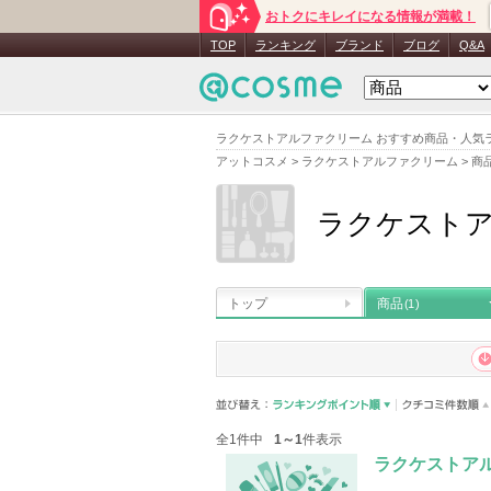
おトクにキレイになる情報が満載！
TOP
ランキング
ブランド
ブログ
Q&A
ラクケストアルファクリーム おすすめ商品・人気
アットコスメ
>
ラクケストアルファクリーム
>
商
ラクケスト
トップ
商品
(1)
全1件中
1～1
件表示
ラクケストア