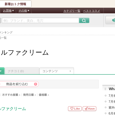
新着おトク情報
お買物
その他
カテゴリ一覧
ベストコスメ
ランキング
品一覧
アルファクリーム
クチコミ
コンテンツ
(0)
Wha
7月
7月
紫外
ルファクリーム
Like
Have
6月