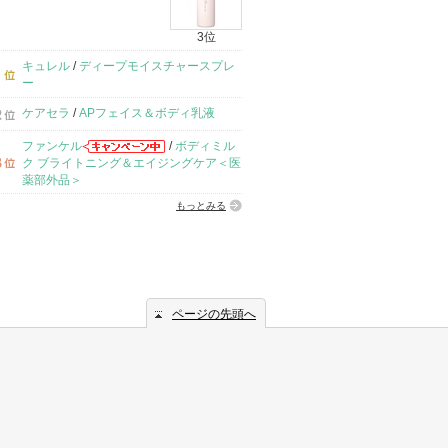
3位
キュレル
/
ディープモイスチャースプレ
ー
ケアセラ
/
APフェイス＆ボディ乳液
ファンケル
/
ボディミル
ク ブライトニング＆エイジングケア＜医
薬部外品＞
もっとみる
ページの先頭へ