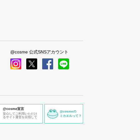
@cosme 公式SNSアカウント
instagram
x
facebook
line
@cosme宣言
@cosmeの
安心してご利用いただけ
ミカエルって？
るサイト運営を目指して