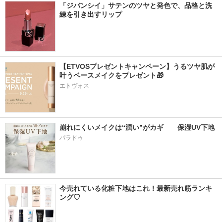
「ジバンシイ」サテンのツヤと発色で、品格と洗
練を引き出すリップ
【ETVOSプレゼントキャンペーン】うるツヤ肌が
叶うベースメイクをプレゼント🎁
エトヴォス
崩れにくいメイクは“潤い”がカギ　　保湿UV下地
パラドゥ
今売れている化粧下地はこれ！最新売れ筋ランキ
ング♡