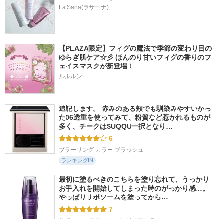
La Sana(ラサーナ)
【PLAZA限定】フィグの魔法で季節の変わり目の
ゆらぎ肌ケア☆彡 ほんのり甘いフィグの香りのフ
ェイスマスクが新登場！
ルルルン
追記します。 赤みのある頬でも馴染みやすいかっ
た06透重を使ってみて、粉質など惹かれるものが
多く、チークはSUQQU一択となり…
6
ブラーリング カラー ブラッシュ
ランキングIN
最初に塗るべきのこちらを塗り忘れて、うっかり
お手入れを開始してしまった時のがっかり感…。
やっぱりリポソームを塗ってから…
7