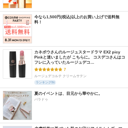
今なら1,500円(税込)以上のお買い上げで送料無
料！
カネボウさんのルージュスタードラマ EX2 picy 
Pinkと迷いましたが こちらに。 コスデコさんはコ
フレに入っていたルージュデコ…
7
ルージュデコルテ クリームサテン
ランキングIN
夏のイベントは、目元から華やかに。
パラドゥ