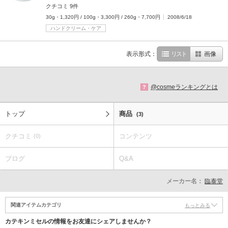
クチコミ 9件
30g・1,320円 / 100g・3,300円 / 260g・7,700円
2008/6/18
ハンドクリーム・ケア
表示形式：
リスト
画像
@cosmeランキングとは
?
トップ
商品
(3)
クチコミ
コンテンツ
(0)
ブログ
Q&A
メーカー名：
臨泰堂
関連アイテムカテゴリ
もっとみる
カテキンミセルの情報をお友達にシェアしませんか？