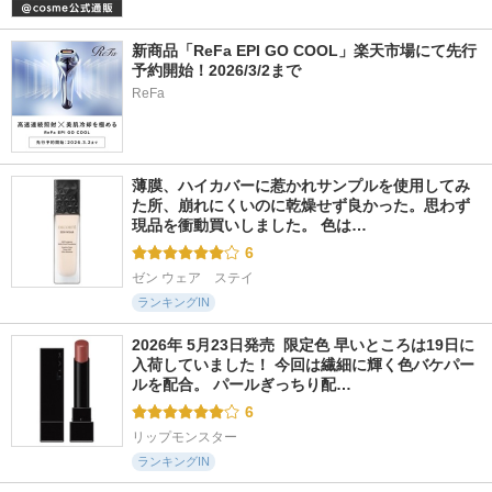
新商品「ReFa EPI GO COOL」楽天市場にて先行
予約開始！2026/3/2まで
ReFa
薄膜、ハイカバーに惹かれサンプルを使用してみ
た所、崩れにくいのに乾燥せず良かった。思わず
現品を衝動買いしました。 色は…
6
ゼン ウェア　ステイ
ランキングIN
2026年 5月23日発売  限定色 早いところは19日に
入荷していました！ 今回は繊細に輝く色バケパー
ルを配合。 パールぎっちり配…
6
リップモンスター
ランキングIN